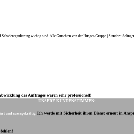
und Schadenregulierung wichtig sind. Alle Gutachten von der Hüsges-Gruppe | Standort: Solinge
Abwicklung des Auftrages waren sehr professionell!
UNSERE KUNDENSTIMMEN:
Ich werde mit Sicherheit ihren Dienst erneut in Ans
iert und aussagekräftig.
fehlen!