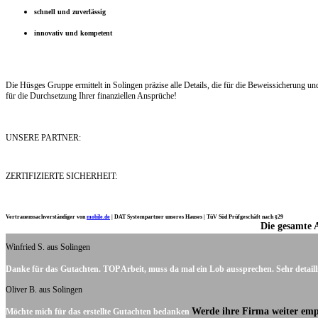
schnell und zuverlässig
innovativ und kompetent
Die Hüsges Gruppe ermittelt in Solingen präzise alle Details, die für die Beweissicherung 
für die Durchsetzung Ihrer finanziellen Ansprüche!
UNSERE PARTNER:
ZERTIFIZIERTE SICHERHEIT:
Vertrauenssachverständiger von
mobile.de
|
DAT Systempartner unseres Hauses |
TüV Süd Prüfgeschäft nach §29
Die gesamte 
Ich möchte mich noch einmal ganz herzlich für Ihre Arbeit bedanken.
Winfried S. aus Solingen
Danke für das Gutachten. TOP Arbeit, muss da mal ein Lob aussprechen. Sehr detaill
Oliver B. aus Solingen
Werde ihre Firma weiter emp
Möchte mich für das erstellte Gutachten bedanken