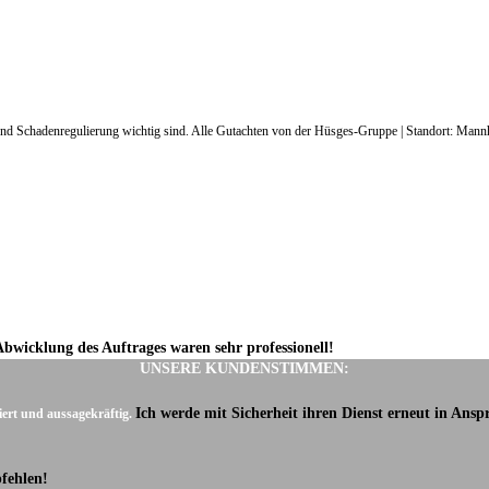
g und Schadenregulierung wichtig sind. Alle Gutachten von der Hüsges-Gruppe | Standort: Man
Abwicklung des Auftrages waren sehr professionell!
UNSERE KUNDENSTIMMEN:
Ich werde mit Sicherheit ihren Dienst erneut in Ans
iert und aussagekräftig.
fehlen!