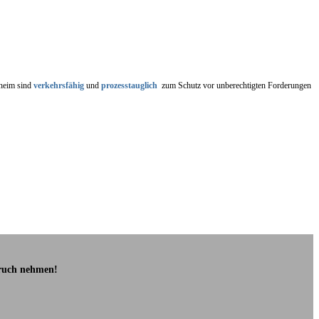
nheim sind
verkehrsfähig
und
prozesstauglich
zum Schutz vor unberechtigten Forderungen
pruch nehmen!