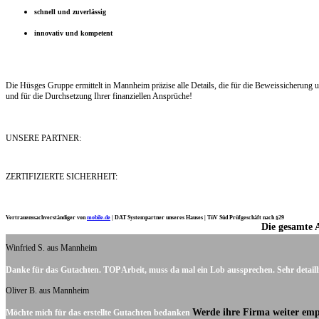
schnell und zuverlässig
innovativ und kompetent
Die Hüsges Gruppe ermittelt in Mannheim präzise alle Details, die für die Beweissicherun
und für die Durchsetzung Ihrer finanziellen Ansprüche!
UNSERE PARTNER:
ZERTIFIZIERTE SICHERHEIT:
Vertrauenssachverständiger von
mobile.de
|
DAT Systempartner unseres Hauses |
TüV Süd Prüfgeschäft nach §29
Die gesamte 
Ich möchte mich noch einmal ganz herzlich für Ihre Arbeit bedanken.
Winfried S. aus Mannheim
Danke für das Gutachten. TOP Arbeit, muss da mal ein Lob aussprechen. Sehr detaill
Oliver B. aus Mannheim
Werde ihre Firma weiter emp
Möchte mich für das erstellte Gutachten bedanken