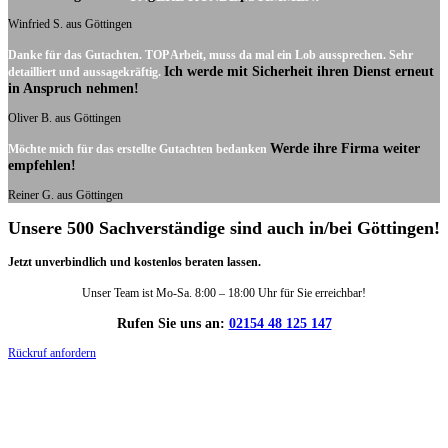
Winfried S. aus Göttingen
Danke für das Gutachten. TOP Arbeit, muss da mal ein Lob aussprechen. Sehr
Ich werde mit Sicherheit ihren Dienst erneut
detailliert und aussagekräftig.
in Anspruch nehmen!
Oliver B. aus Göttingen
Werde ihre Firma weiter
Möchte mich für das erstellte Gutachten bedanken
empfehlen!
Reiner G. aus Göttingen
Unsere 500 Sachverständige sind auch in/bei Göttingen!
Jetzt unverbindlich und kostenlos beraten lassen.
Unser Team ist Mo-Sa. 8:00 – 18:00 Uhr für Sie erreichbar!
Rufen Sie uns an:
02154 48 125 147
Rückruf anfordern
DIE HÜSGES-GRUPPE IN ZAHLEN: