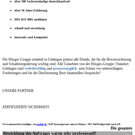
über 500 Sachverständige deutschlandweit
über 50 Jahre Erfahrung
DIN ISO 9001 zertifiziert
schnell und zuverlässig
innovativ und kompetent
Die Hüsges Gruppe ermittelt in Göttingen präzise alle Details, die für die Beweissicherung
und Schadenregulierung wichtig sind. Alle Gutachten von der Hüsges-Gruppe | Standort:
Göttingen sind
verkehrsfähig
und
prozesstauglich
zum Schutz vor unberechtigten
Forderungen und für die Durchsetzung Ihrer finanziellen Ansprüche!
UNSERE PARTNER:
ZERTIFIZIERTE SICHERHEIT:
Vertrauenssachverständiger von
mobile.de
|
DAT Systempartner unseres Hauses |
TüV Süd Prüfgeschäft nach §29
Die gesamte
Ich möchte mich noch einmal ganz herzlich für Ihre Arbeit bedanken.
Abwicklung des Auftrages waren sehr professionell!
UNSERE KUNDENSTIMMEN: