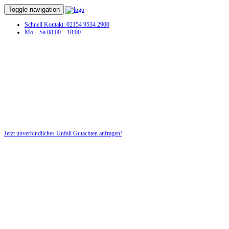
Toggle navigation
Schnell Kontakt: 02154 9534 2900
Mo – Sa 08:00 – 18:00
Unfall Gutachten in Göttingen
Unverschuldeter Schaden am Fahrzeug? Dann benötigen Sie jetzt ein
Unfall-Gutachten!
Jetzt unverbindliches Unfall Gutachten anfragen!
DIE HÜSGES-GRUPPE BEKANNT AUS DEN MEDIEN: