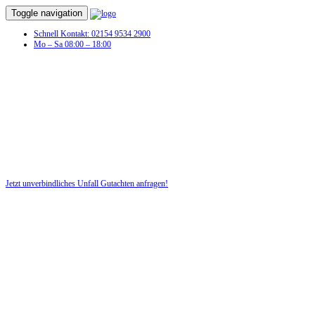
Toggle navigation
Schnell Kontakt: 02154 9534 2900
Mo – Sa 08:00 – 18:00
Unfall Gutachten in Erlangen
Unverschuldeter Schaden am Fahrzeug? Dann benötigen Sie jetzt ein
Unfall-Gutachten!
Jetzt unverbindliches Unfall Gutachten anfragen!
DIE HÜSGES-GRUPPE BEKANNT AUS DEN MEDIEN: