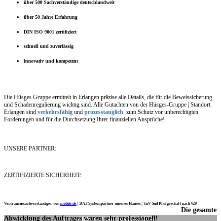
über 500 Sachverständige deutschlandweit
über 50 Jahre Erfahrung
DIN ISO 9001 zertifiziert
schnell und zuverlässig
innovativ und kompetent
Die Hüsges Gruppe ermittelt in Erlangen präzise alle Details, die für die Beweissicherung
und Schadenregulierung wichtig sind. Alle Gutachten von der Hüsges-Gruppe | Standort:
Erlangen sind
verkehrsfähig
und
prozesstauglich
zum Schutz vor unberechtigten
Forderungen und für die Durchsetzung Ihrer finanziellen Ansprüche!
UNSERE PARTNER:
ZERTIFIZIERTE SICHERHEIT:
Vertrauenssachverständiger von
mobile.de
|
DAT Systempartner unseres Hauses |
TüV Süd Prüfgeschäft nach §29
Die gesamte
Ich möchte mich noch einmal ganz herzlich für Ihre Arbeit bedanken.
Abwicklung des Auftrages waren sehr professionell!
UNSERE KUNDENSTIMMEN: