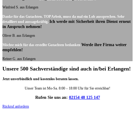
Winfried S. aus Erlangen
Danke für das Gutachten. TOP Arbeit, muss da mal ein Lob aussprechen. Sehr
Ich werde mit Sicherheit ihren Dienst erneut
detailliert und aussagekräftig.
in Anspruch nehmen!
Oliver B. aus Erlangen
Werde ihre Firma weiter
Möchte mich für das erstellte Gutachten bedanken
empfehlen!
Reiner G. aus Erlangen
Unsere 500 Sachverständige sind auch in/bei Erlangen!
Jetzt unverbindlich und kostenlos beraten lassen.
Unser Team ist Mo-Sa. 8:00 – 18:00 Uhr für Sie erreichbar!
Rufen Sie uns an:
02154 48 125 147
Rückruf anfordern
DIE HÜSGES-GRUPPE IN ZAHLEN: