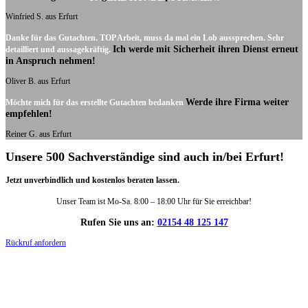
Winfried S. aus Erfurt
Danke für das Gutachten. TOP Arbeit, muss da mal ein Lob aussprechen. Sehr
Ich werde mit Sicherheit ihren Dienst erneut
detailliert und aussagekräftig.
in Anspruch nehmen!
Oliver B. aus Erfurt
Werde ihre Firma weiter
Möchte mich für das erstellte Gutachten bedanken
empfehlen!
Reiner G. aus Erfurt
Unsere 500 Sachverständige sind auch in/bei Erfurt!
Jetzt unverbindlich und kostenlos beraten lassen.
Unser Team ist Mo-Sa. 8:00 – 18:00 Uhr für Sie erreichbar!
Rufen Sie uns an:
02154 48 125 147
Rückruf anfordern
DIE HÜSGES-GRUPPE IN ZAHLEN: