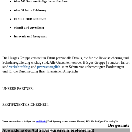
über 500 Sachverständige deutschlandweit
über 50 Jahre Erfahrung
DIN ISO 9001 zertifiziert
schnell und zuverlässig
innovativ und kompetent
Die Hüsges Gruppe ermittelt in Erfurt präzise alle Details, die für die Beweissicherung und
Schadenregulierung wichtig sind. Alle Gutachten von der Hüsges-Gruppe | Standort: Erfurt
sind
verkehrsfähig
und
prozesstauglich
zum Schutz vor unberechtigten Forderungen
und für die Durchsetzung Ihrer finanziellen Ansprüche!
UNSERE PARTNER:
ZERTIFIZIERTE SICHERHEIT:
Vertrauenssachverständiger von
mobile.de
|
DAT Systempartner unseres Hauses |
TüV Süd Prüfgeschäft nach §29
Die gesamte
Ich möchte mich noch einmal ganz herzlich für Ihre Arbeit bedanken.
Abwicklung des Auftrages waren sehr professionell!
UNSERE KUNDENSTIMMEN: