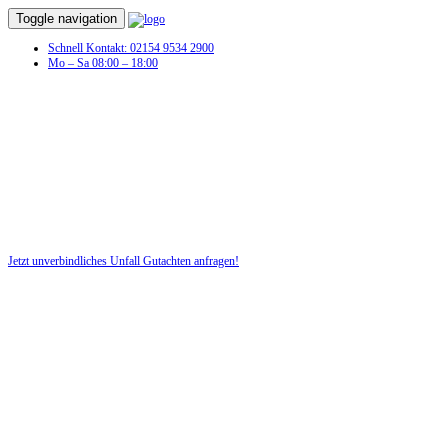
Toggle navigation
Schnell Kontakt: 02154 9534 2900
Mo – Sa 08:00 – 18:00
Unfall Gutachten in Erfurt
Unverschuldeter Schaden am Fahrzeug? Dann benötigen Sie jetzt ein
Unfall-Gutachten!
Jetzt unverbindliches Unfall Gutachten anfragen!
DIE HÜSGES-GRUPPE BEKANNT AUS DEN MEDIEN: