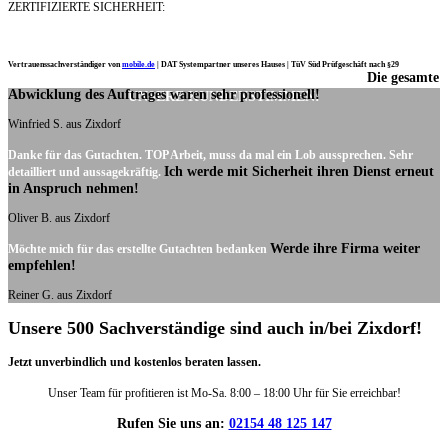
ZERTIFIZIERTE SICHERHEIT:
Vertrauenssachverständiger von
mobile.de
|
DAT Systempartner unseres Hauses |
TüV Süd Prüfgeschäft nach §29
Die gesamte
Ich möchte mich noch einmal ganz herzlich für Ihre Arbeit bedanken.
Abwicklung des Auftrages waren sehr professionell!
UNSERE KUNDENSTIMMEN:
Winfried S. aus Zixdorf
Danke für das Gutachten. TOP Arbeit, muss da mal ein Lob aussprechen. Sehr
Ich werde mit Sicherheit ihren Dienst erneut
detailliert und aussagekräftig.
in Anspruch nehmen!
Oliver B. aus Zixdorf
Werde ihre Firma weiter
Möchte mich für das erstellte Gutachten bedanken
empfehlen!
Reiner G. aus Zixdorf
Unsere 500 Sachverständige sind auch in/bei Zixdorf!
Jetzt unverbindlich und kostenlos beraten lassen.
Unser Team für profitieren ist Mo-Sa. 8:00 – 18:00 Uhr für Sie erreichbar!
Rufen Sie uns an:
02154 48 125 147