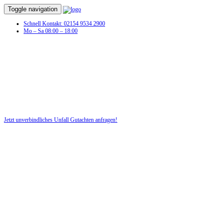
Toggle navigation
Schnell Kontakt: 02154 9534 2900
Mo – Sa 08:00 – 18:00
Unfall Gutachten in Zixdorf
Profitieren Sie von unserer fairen und kostenlosen Beratung!
Jetzt unverbindliches Unfall Gutachten anfragen!
DIE HÜSGES-GRUPPE BEKANNT AUS DEN MEDIEN: