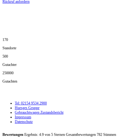
Rückruf anfordern
DIE HÜSGES-GRUPPE IN ZAHLEN:
170
Standorte
500
Gutachter
250000
Gutachten
Tel: 02154 9534 2900
Huesges Gruppe
Gebrauchtwagen Zustandsbericht
Impressum
Datenschutz
Bewertungen
Ergebnis:
4.9
von
5
Sternen Gesamtbewertungen
782
Stimmen