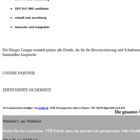
DIN ISO 9001 zertifiziert
schnell und zuverlässig
innovativ und kompetent
Die Hüsges Gruppe ermittelt präzise alle Details, die für die Beweissicherung und Schaden
finanziellen Ansprüche.
UNSERE PARTNER:
ZERTIFIZIERTE SICHERHEIT:
Vertrauenssachverständiger von
mobile.de
|
DAT Systempartner unseres Hauses |
TüV Süd Prüfgeschäft nach §29
Die gesamte 
Ich möchte mich noch einmal ganz herzlich für Ihre Arbeit bedanken.
Winfried S. aus Wohlbach
Danke für das Gutachten. TOP Arbeit, muss da mal ein Lob aussprechen. Sehr detaill