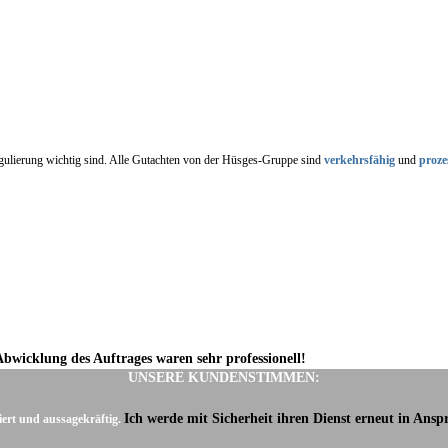
regulierung wichtig sind. Alle Gutachten von der Hüsges-Gruppe sind
verkehrsfähig
und
proze
Abwicklung des Auftrages waren sehr professionell!
UNSERE KUNDENSTIMMEN:
Ich werde mit Sicherheit ihren Dienst erneut in Ans
iert und aussagekräftig.