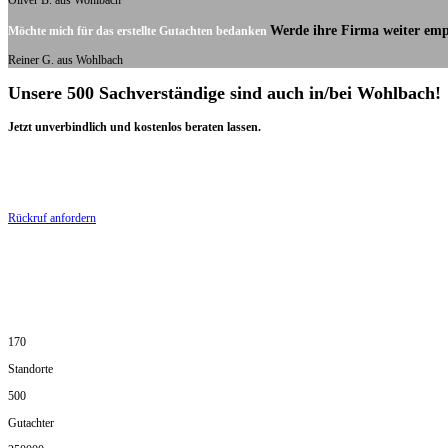
Oliver B. aus Wohlbach
Werde ihre Firma weiter emp
Möchte mich für das erstellte Gutachten bedanken
Reiner G. aus Wohlbach
Unsere 500 Sachverständige sind auch in/bei Wohlbach!
Jetzt unverbindlich und kostenlos beraten lassen.
Rückruf anfordern
170
Standorte
500
Gutachter