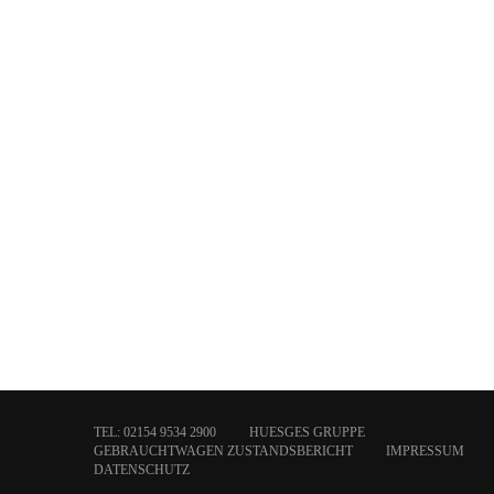
TEL: 02154 9534 2900
HUESGES GRUPPE
GEBRAUCHTWAGEN ZUSTANDSBERICHT
IMPRESSUM
DATENSCHUTZ