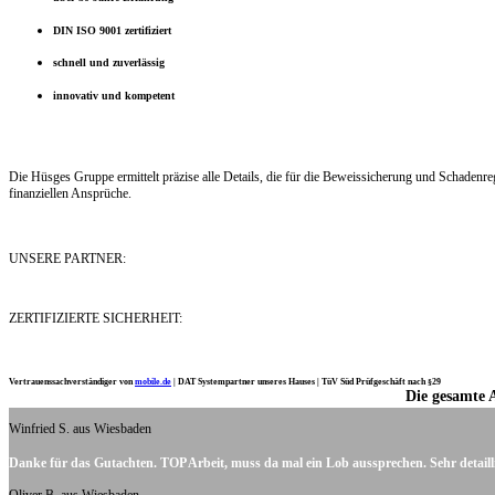
DIN ISO 9001 zertifiziert
schnell und zuverlässig
innovativ und kompetent
Die Hüsges Gruppe ermittelt präzise alle Details, die für die Beweissicherung und Schaden
finanziellen Ansprüche.
UNSERE PARTNER:
ZERTIFIZIERTE SICHERHEIT:
Vertrauenssachverständiger von
mobile.de
|
DAT Systempartner unseres Hauses |
TüV Süd Prüfgeschäft nach §29
Die gesamte 
Ich möchte mich noch einmal ganz herzlich für Ihre Arbeit bedanken.
Winfried S. aus Wiesbaden
Danke für das Gutachten. TOP Arbeit, muss da mal ein Lob aussprechen. Sehr detaill