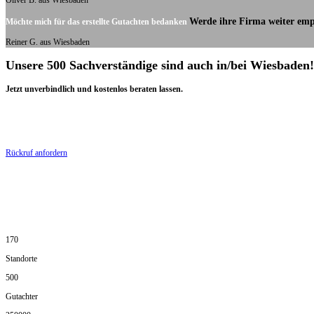
Oliver B. aus Wiesbaden
Werde ihre Firma weiter emp
Möchte mich für das erstellte Gutachten bedanken
Reiner G. aus Wiesbaden
Unsere 500 Sachverständige sind auch in/bei Wiesbaden!
Jetzt unverbindlich und kostenlos beraten lassen.
Rückruf anfordern
170
Standorte
500
Gutachter