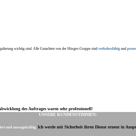
regulierung wichtig sind. Alle Gutachten von der Hüsges-Gruppe sind
verkehrsfähig
und
proze
Abwicklung des Auftrages waren sehr professionell!
UNSERE KUNDENSTIMMEN:
Ich werde mit Sicherheit ihren Dienst erneut in Ans
iert und aussagekräftig.