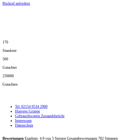
Rückruf anfordern
DIE HÜSGES-GRUPPE IN ZAHLEN:
170
Standorte
500
Gutachter
250000
Gutachten
Tel: 02154 9534 2900
Huesges Gruppe
Gebrauchtwagen Zustandsbericht
Impressum
Datenschutz
Bewertungen
Ergebnis:
4.9
von
5
Sternen Gesamtbewertungen
782
Stimmen