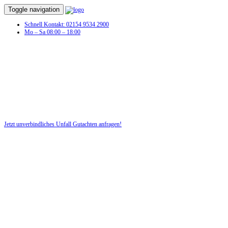
Toggle navigation
Schnell Kontakt: 02154 9534 2900
Mo – Sa 08:00 – 18:00
Unfall Gutachten in Wiedensahl
Profitieren Sie von unserer fairen und kostenlosen Beratung!
Jetzt unverbindliches Unfall Gutachten anfragen!
DIE HÜSGES-GRUPPE BEKANNT AUS DEN MEDIEN: