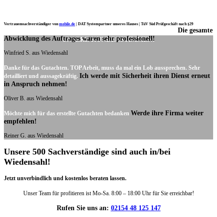
Vertrauenssachverständiger von
mobile.de
|
DAT Systempartner unseres Hauses |
TüV Süd Prüfgeschäft nach §29
Die gesamte
Ich möchte mich noch einmal ganz herzlich für Ihre Arbeit bedanken.
Abwicklung des Auftrages waren sehr professionell!
UNSERE KUNDENSTIMMEN:
Winfried S. aus Wiedensahl
Danke für das Gutachten. TOP Arbeit, muss da mal ein Lob aussprechen. Sehr
Ich werde mit Sicherheit ihren Dienst erneut
detailliert und aussagekräftig.
in Anspruch nehmen!
Oliver B. aus Wiedensahl
Werde ihre Firma weiter
Möchte mich für das erstellte Gutachten bedanken
empfehlen!
Reiner G. aus Wiedensahl
Unsere 500 Sachverständige sind auch in/bei
Wiedensahl!
Jetzt unverbindlich und kostenlos beraten lassen.
Unser Team für profitieren ist Mo-Sa. 8:00 – 18:00 Uhr für Sie erreichbar!
Rufen Sie uns an:
02154 48 125 147