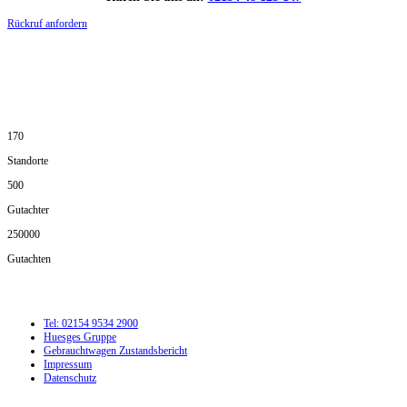
Rückruf anfordern
DIE HÜSGES-GRUPPE IN ZAHLEN:
170
Standorte
500
Gutachter
250000
Gutachten
Tel: 02154 9534 2900
Huesges Gruppe
Gebrauchtwagen Zustandsbericht
Impressum
Datenschutz