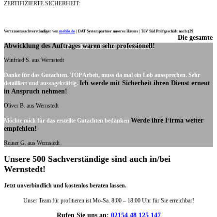
ZERTIFIZIERTE SICHERHEIT:
Vertrauenssachverständiger von
mobile.de
|
DAT Systempartner unseres Hauses |
TüV Süd Prüfgeschäft nach §29
Die gesamte
Ich möchte mich noch einmal ganz herzlich für Ihre Arbeit bedanken.
Abwicklung des Auftrages waren sehr professionell!
UNSERE KUNDENSTIMMEN:
Winfried S. aus Wernstedt
Danke für das Gutachten. TOP Arbeit, muss da mal ein Lob aussprechen. Sehr
Ich werde mit Sicherheit ihren Dienst erneut
detailliert und aussagekräftig.
in Anspruch nehmen!
Oliver B. aus Wernstedt
Werde ihre Firma weiter
Möchte mich für das erstellte Gutachten bedanken
empfehlen!
Reiner G. aus Wernstedt
Unsere 500 Sachverständige sind auch in/bei
Wernstedt!
Jetzt unverbindlich und kostenlos beraten lassen.
Unser Team für profitieren ist Mo-Sa. 8:00 – 18:00 Uhr für Sie erreichbar!
Rufen Sie uns an:
02154 48 125 147