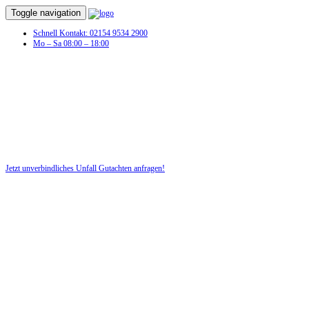
Toggle navigation
Schnell Kontakt: 02154 9534 2900
Mo – Sa 08:00 – 18:00
Unfall Gutachten in Wernstedt
Profitieren Sie von unserer fairen und kostenlosen Beratung!
Jetzt unverbindliches Unfall Gutachten anfragen!
DIE HÜSGES-GRUPPE BEKANNT AUS DEN MEDIEN: