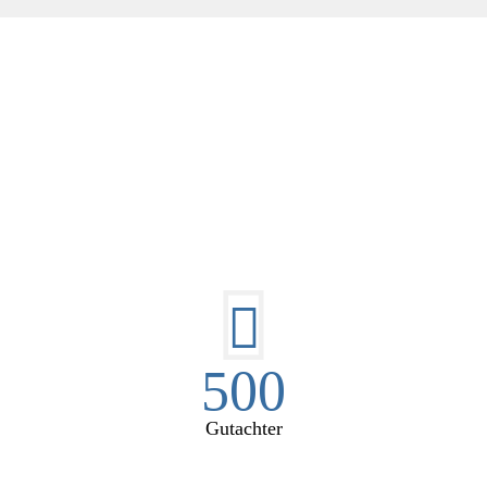
E HÜSGES-GRUPPE IN ZAHL
500
Gutachter