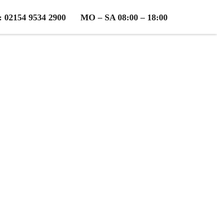
2154 9534 2900
MO – SA 08:00 – 18:00
 (Elbe)
osen Beratung!