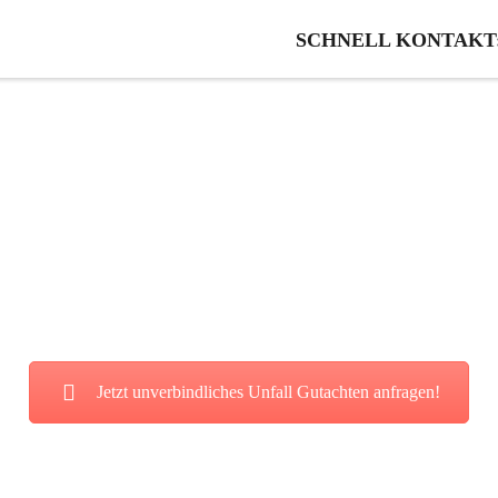
SCHNELL KONTAKT: 0
 Gutachten in Werben
ie von unserer fairen und kostenl
Jetzt unverbindliches Unfall Gutachten anfragen!