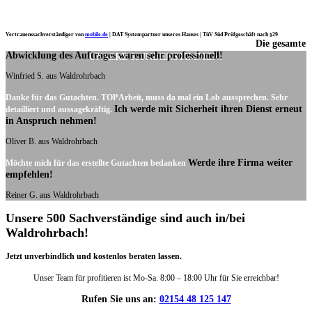
Vertrauenssachverständiger von
mobile.de
|
DAT Systempartner unseres Hauses |
TüV Süd Prüfgeschäft nach §29
Die gesamte
Ich möchte mich noch einmal ganz herzlich für Ihre Arbeit bedanken.
Abwicklung des Auftrages waren sehr professionell!
UNSERE KUNDENSTIMMEN:
Winfried S. aus Waldrohrbach
Danke für das Gutachten. TOP Arbeit, muss da mal ein Lob aussprechen. Sehr
Ich werde mit Sicherheit ihren Dienst erneut
detailliert und aussagekräftig.
in Anspruch nehmen!
Oliver B. aus Waldrohrbach
Werde ihre Firma weiter
Möchte mich für das erstellte Gutachten bedanken
empfehlen!
Reiner G. aus Waldrohrbach
Unsere 500 Sachverständige sind auch in/bei
Waldrohrbach!
Jetzt unverbindlich und kostenlos beraten lassen.
Unser Team für profitieren ist Mo-Sa. 8:00 – 18:00 Uhr für Sie erreichbar!
Rufen Sie uns an:
02154 48 125 147