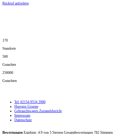
Rückruf anfordern
DIE HÜSGES-GRUPPE IN ZAHLEN:
170
Standorte
500
Gutachter
250000
Gutachten
Tel: 02154 9534 2900
Huesges Gruppe
Gebrauchtwagen Zustandsbericht
Impressum
Datenschutz
Bewertungen
Ergebnis:
4.9
von
5
Sternen Gesamtbewertungen
782
Stimmen