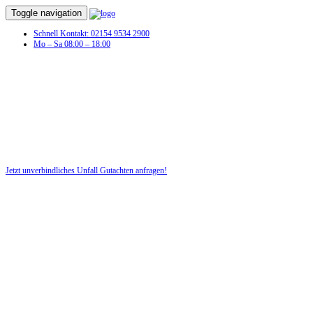
Toggle navigation
Schnell Kontakt: 02154 9534 2900
Mo – Sa 08:00 – 18:00
Unfall Gutachten in Waldrohrbach
Profitieren Sie von unserer fairen und kostenlosen Beratung!
Jetzt unverbindliches Unfall Gutachten anfragen!
DIE HÜSGES-GRUPPE BEKANNT AUS DEN MEDIEN: