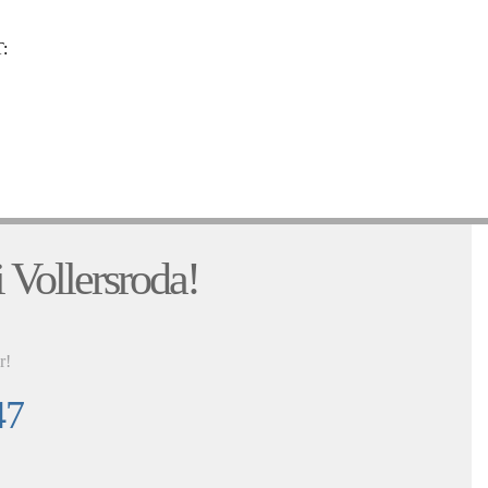
:
:
 Vollersroda!
r!
47