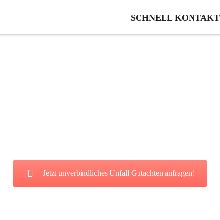
SCHNELL KONTAKT: 0
l Gutachten in Volle
ie von unserer fairen und kostenl
Jetzt unverbindliches Unfall Gutachten anfragen!