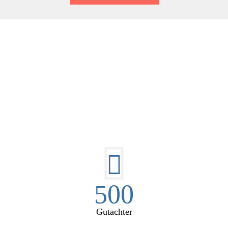
E HÜSGES-GRUPPE IN ZAHL
500
Gutachter