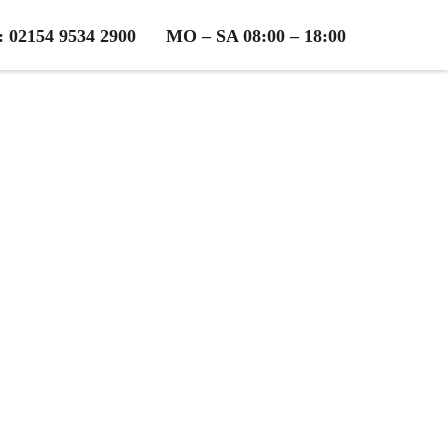
2154 9534 2900
MO – SA 08:00 – 18:00
rsroda
osen Beratung!