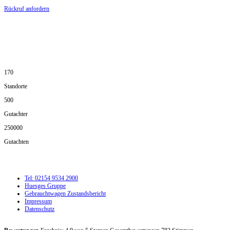
Rückruf anfordern
DIE HÜSGES-GRUPPE IN ZAHLEN:
170
Standorte
500
Gutachter
250000
Gutachten
Tel: 02154 9534 2900
Huesges Gruppe
Gebrauchtwagen Zustandsbericht
Impressum
Datenschutz