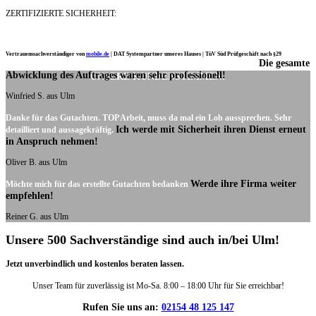
ZERTIFIZIERTE SICHERHEIT:
Vertrauenssachverständiger von
mobile.de
|
DAT Systempartner unseres Hauses |
TüV Süd Prüfgeschäft nach §29
Die gesamte
Ich möchte mich noch einmal ganz herzlich für Ihre Arbeit bedanken.
Abwicklung des Auftrages waren sehr professionell!
UNSERE KUNDENSTIMMEN:
Winfried S. aus Ulm
Danke für das Gutachten. TOP Arbeit, muss da mal ein Lob aussprechen. Sehr
Ich werde mit Sicherheit ihren Dienst erneut
detailliert und aussagekräftig.
in Anspruch nehmen!
Oliver B. aus Ulm
Werde ihre Firma weiter
Möchte mich für das erstellte Gutachten bedanken
empfehlen!
Reiner G. aus Ulm
Unsere 500 Sachverständige sind auch in/bei Ulm!
Jetzt unverbindlich und kostenlos beraten lassen.
Unser Team für zuverlässig ist Mo-Sa. 8:00 – 18:00 Uhr für Sie erreichbar!
Rufen Sie uns an:
02154 48 125 147