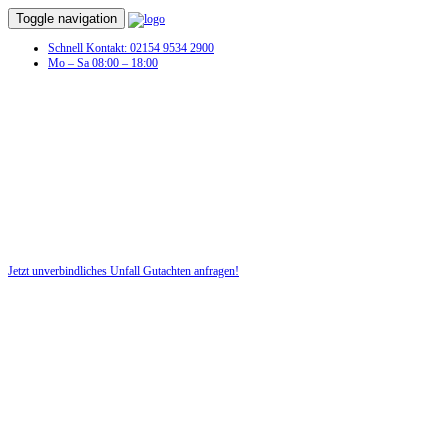
Toggle navigation
Schnell Kontakt: 02154 9534 2900
Mo – Sa 08:00 – 18:00
Sie hatten einen Autounfall und benötigen
jetzt ein Unfallgutachten!
Wir beraten Sie zuverlässig und kostenlos!
Jetzt unverbindliches Unfall Gutachten anfragen!
DIE HÜSGES-GRUPPE BEKANNT AUS DEN MEDIEN: