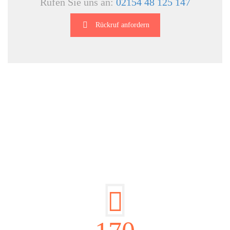
Rufen Sie uns an:
02154 48 125 147
Rückruf anfordern
DIE HÜSGES-GRUPPE IN ZAHLEN: