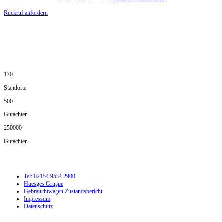
Rückruf anfordern
DIE HÜSGES-GRUPPE IN ZAHLEN:
170
Standorte
500
Gutachter
250000
Gutachten
Tel: 02154 9534 2900
Huesges Gruppe
Gebrauchtwagen Zustandsbericht
Impressum
Datenschutz