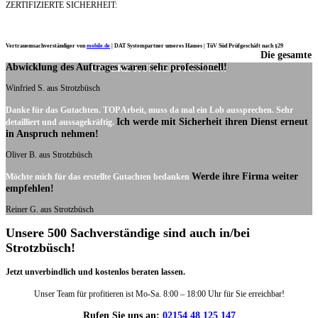
ZERTIFIZIERTE SICHERHEIT:
Vertrauenssachverständiger von
mobile.de
|
DAT Systempartner unseres Hauses |
TüV Süd Prüfgeschäft nach §29
Die gesamte
Ich möchte mich noch einmal ganz herzlich für Ihre Arbeit bedanken.
Abwicklung des Auftrages waren sehr professionell!
UNSERE KUNDENSTIMMEN:
Winfried S. aus Strotzbüsch
Danke für das Gutachten. TOP Arbeit, muss da mal ein Lob aussprechen. Sehr
Ich werde mit Sicherheit ihren Dienst erneut
detailliert und aussagekräftig.
in Anspruch nehmen!
Oliver B. aus Strotzbüsch
Werde ihre Firma weiter
Möchte mich für das erstellte Gutachten bedanken
empfehlen!
Reiner G. aus Strotzbüsch
Unsere 500 Sachverständige sind auch in/bei
Strotzbüsch!
Jetzt unverbindlich und kostenlos beraten lassen.
Unser Team für profitieren ist Mo-Sa. 8:00 – 18:00 Uhr für Sie erreichbar!
Rufen Sie uns an:
02154 48 125 147