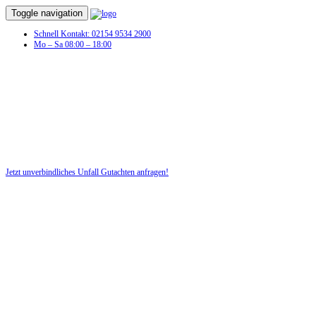
Toggle navigation
Schnell Kontakt: 02154 9534 2900
Mo – Sa 08:00 – 18:00
Unfall Gutachten in Strotzbüsch
Profitieren Sie von unserer fairen und kostenlosen Beratung!
Jetzt unverbindliches Unfall Gutachten anfragen!
DIE HÜSGES-GRUPPE BEKANNT AUS DEN MEDIEN: