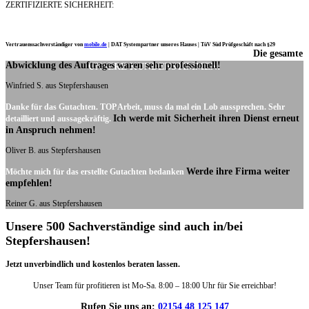
ZERTIFIZIERTE SICHERHEIT:
Vertrauenssachverständiger von
mobile.de
|
DAT Systempartner unseres Hauses |
TüV Süd Prüfgeschäft nach §29
Die gesamte
Ich möchte mich noch einmal ganz herzlich für Ihre Arbeit bedanken.
Abwicklung des Auftrages waren sehr professionell!
UNSERE KUNDENSTIMMEN:
Winfried S. aus Stepfershausen
Danke für das Gutachten. TOP Arbeit, muss da mal ein Lob aussprechen. Sehr
Ich werde mit Sicherheit ihren Dienst erneut
detailliert und aussagekräftig.
in Anspruch nehmen!
Oliver B. aus Stepfershausen
Werde ihre Firma weiter
Möchte mich für das erstellte Gutachten bedanken
empfehlen!
Reiner G. aus Stepfershausen
Unsere 500 Sachverständige sind auch in/bei
Stepfershausen!
Jetzt unverbindlich und kostenlos beraten lassen.
Unser Team für profitieren ist Mo-Sa. 8:00 – 18:00 Uhr für Sie erreichbar!
Rufen Sie uns an:
02154 48 125 147