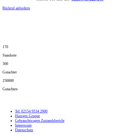
Rückruf anfordern
DIE HÜSGES-GRUPPE IN ZAHLEN:
170
Standorte
500
Gutachter
250000
Gutachten
Tel: 02154 9534 2900
Huesges Gruppe
Gebrauchtwagen Zustandsbericht
Impressum
Datenschutz