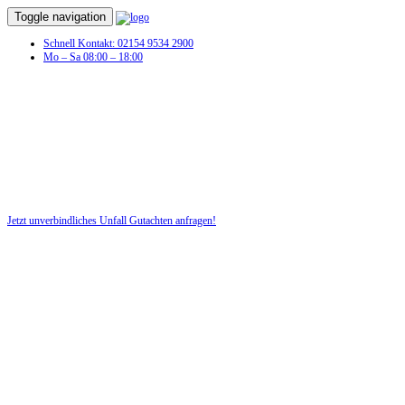
Toggle navigation
Schnell Kontakt: 02154 9534 2900
Mo – Sa 08:00 – 18:00
Unfall Gutachten in Stepfershausen
Profitieren Sie von unserer fairen und kostenlosen Beratung!
Jetzt unverbindliches Unfall Gutachten anfragen!
DIE HÜSGES-GRUPPE BEKANNT AUS DEN MEDIEN: