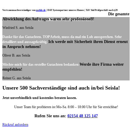
Vertrauenssachverständiger von
mobile.de
|
DAT Systempartner unseres Hauses |
TüV Süd Prüfgeschäft nach §29
Die gesamte
Ich möchte mich noch einmal ganz herzlich für Ihre Arbeit bedanken.
Abwicklung des Auftrages waren sehr professionell!
UNSERE KUNDENSTIMMEN:
Winfried S. aus Seisla
Danke für das Gutachten. TOP Arbeit, muss da mal ein Lob aussprechen. Sehr
Ich werde mit Sicherheit ihren Dienst erneut
detailliert und aussagekräftig.
in Anspruch nehmen!
Oliver B. aus Seisla
Werde ihre Firma weiter
Möchte mich für das erstellte Gutachten bedanken
empfehlen!
Reiner G. aus Seisla
Unsere 500 Sachverständige sind auch in/bei Seisla!
Jetzt unverbindlich und kostenlos beraten lassen.
Unser Team für profitieren ist Mo-Sa. 8:00 – 18:00 Uhr für Sie erreichbar!
Rufen Sie uns an:
02154 48 125 147
Rückruf anfordern