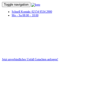
Toggle navigation
Schnell Kontakt: 02154 9534 2900
Mo – Sa 08:00 – 18:00
Unfall Gutachten in Seisla
Profitieren Sie von unserer fairen und kostenlosen Beratung!
Jetzt unverbindliches Unfall Gutachten anfragen!
DIE HÜSGES-GRUPPE BEKANNT AUS DEN MEDIEN: