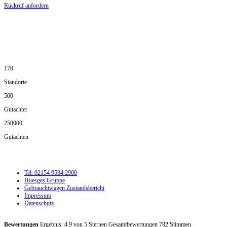
Rückruf anfordern
DIE HÜSGES-GRUPPE IN ZAHLEN:
170
Standorte
500
Gutachter
250000
Gutachten
Tel: 02154 9534 2900
Huesges Gruppe
Gebrauchtwagen Zustandsbericht
Impressum
Datenschutz
Bewertungen
Ergebnis:
4.9
von
5
Sternen Gesamtbewertungen
782
Stimmen