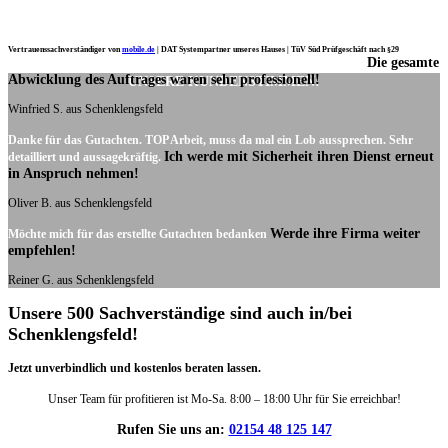
Vertrauenssachverständiger von
mobile.de
|
DAT Systempartner unseres Hauses |
TüV Süd Prüfgeschäft nach §29
Die gesamte
Ich möchte mich noch einmal ganz herzlich für Ihre Arbeit bedanken.
Abwicklung des Auftrages waren sehr professionell!
UNSERE KUNDENSTIMMEN:
Winfried S. aus Schenklengsfeld
Danke für das Gutachten. TOP Arbeit, muss da mal ein Lob aussprechen. Sehr
Ich werde mit Sicherheit ihren Dienst erneut
detailliert und aussagekräftig.
in Anspruch nehmen!
Oliver B. aus Schenklengsfeld
Werde ihre Firma weiter
Möchte mich für das erstellte Gutachten bedanken
empfehlen!
Reiner G. aus Schenklengsfeld
Unsere 500 Sachverständige sind auch in/bei
Schenklengsfeld!
Jetzt unverbindlich und kostenlos beraten lassen.
Unser Team für profitieren ist Mo-Sa. 8:00 – 18:00 Uhr für Sie erreichbar!
Rufen Sie uns an:
02154 48 125 147