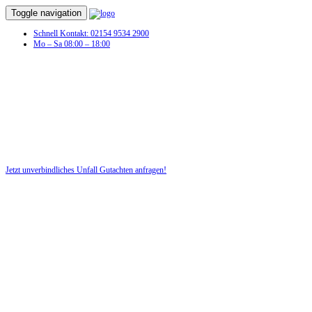
Toggle navigation
Schnell Kontakt: 02154 9534 2900
Mo – Sa 08:00 – 18:00
Unfall Gutachten in Schenklengsfeld
Profitieren Sie von unserer fairen und kostenlosen Beratung!
Jetzt unverbindliches Unfall Gutachten anfragen!
DIE HÜSGES-GRUPPE BEKANNT AUS DEN MEDIEN: