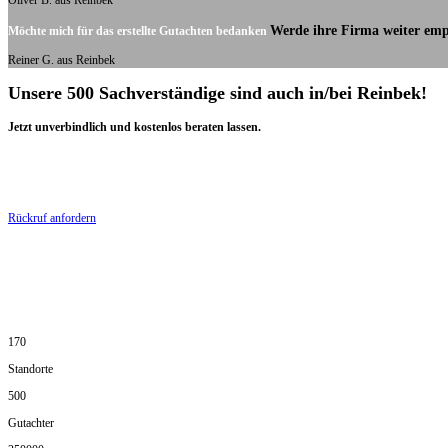
Oliver B. aus Reinbek
Werde ihre Firma weiter emp
Möchte mich für das erstellte Gutachten bedanken
Reiner G. aus Reinbek
Unsere 500 Sachverständige sind auch in/bei Reinbek!
Jetzt unverbindlich und kostenlos beraten lassen.
Rückruf anfordern
170
Standorte
500
Gutachter