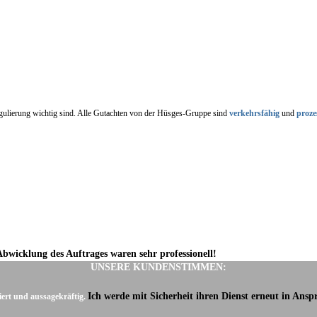
regulierung wichtig sind. Alle Gutachten von der Hüsges-Gruppe sind
verkehrsfähig
und
proze
Abwicklung des Auftrages waren sehr professionell!
UNSERE KUNDENSTIMMEN:
Ich werde mit Sicherheit ihren Dienst erneut in Ans
iert und aussagekräftig.