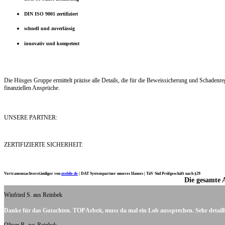
DIN ISO 9001 zertifiziert
schnell und zuverlässig
innovativ und kompetent
Die Hüsges Gruppe ermittelt präzise alle Details, die für die Beweissicherung und Schaden
finanziellen Ansprüche.
UNSERE PARTNER:
ZERTIFIZIERTE SICHERHEIT:
Vertrauenssachverständiger von
mobile.de
|
DAT Systempartner unseres Hauses |
TüV Süd Prüfgeschäft nach §29
Die gesamte 
Ich möchte mich noch einmal ganz herzlich für Ihre Arbeit bedanken.
Winfried S. aus Reinbek
Danke für das Gutachten. TOP Arbeit, muss da mal ein Lob aussprechen. Sehr detaill