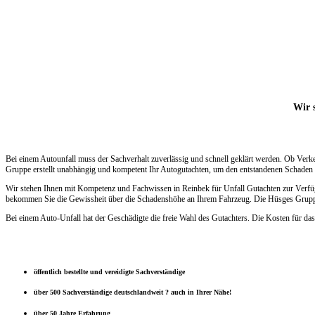
Wir s
Bei einem Autounfall muss der Sachverhalt zuverlässig und schnell geklärt werden. Ob Verk
Gruppe erstellt unabhängig und kompetent Ihr Autogutachten, um den entstandenen Schaden s
Wir stehen Ihnen mit Kompetenz und Fachwissen in Reinbek für Unfall Gutachten zur Verfügu
bekommen Sie die Gewissheit über die Schadenshöhe an Ihrem Fahrzeug. Die Hüsges Gruppe e
Bei einem Auto-Unfall hat der Geschädigte die freie Wahl des Gutachters. Die Kosten für das
öffentlich bestellte und vereidigte Sachverständige
über 500 Sachverständige deutschlandweit ? auch in Ihrer Nähe!
über 50 Jahre Erfahrung