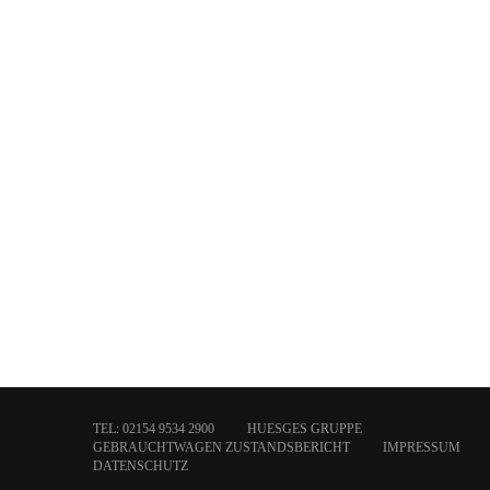
TEL: 02154 9534 2900
HUESGES GRUPPE
GEBRAUCHTWAGEN ZUSTANDSBERICHT
IMPRESSUM
DATENSCHUTZ