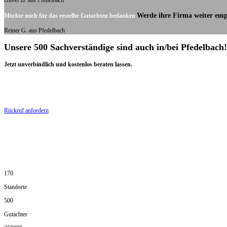
Oliver B. aus Pfedelbach
Werde ihre Firma weiter emp
Möchte mich für das erstellte Gutachten bedanken
Reiner G. aus Pfedelbach
Unsere 500 Sachverständige sind auch in/bei Pfedelbach!
Jetzt unverbindlich und kostenlos beraten lassen.
Rückruf anfordern
170
Standorte
500
Gutachter