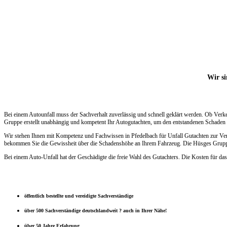
Wir si
Bei einem Autounfall muss der Sachverhalt zuverlässig und schnell geklärt werden. Ob Verk
Gruppe erstellt unabhängig und kompetent Ihr Autogutachten, um den entstandenen Schaden s
Wir stehen Ihnen mit Kompetenz und Fachwissen in Pfedelbach für Unfall Gutachten zur Verf
bekommen Sie die Gewissheit über die Schadenshöhe an Ihrem Fahrzeug. Die Hüsges Gruppe e
Bei einem Auto-Unfall hat der Geschädigte die freie Wahl des Gutachters. Die Kosten für das
öffentlich bestellte und vereidigte Sachverständige
über 500 Sachverständige deutschlandweit ? auch in Ihrer Nähe!
über 50 Jahre Erfahrung