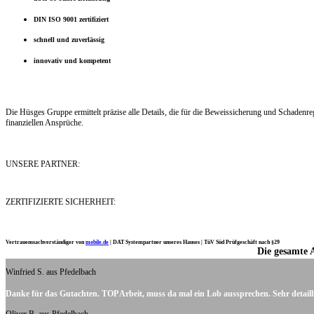
DIN ISO 9001 zertifiziert
schnell und zuverlässig
innovativ und kompetent
Die Hüsges Gruppe ermittelt präzise alle Details, die für die Beweissicherung und Schaden
finanziellen Ansprüche.
UNSERE PARTNER:
ZERTIFIZIERTE SICHERHEIT:
Vertrauenssachverständiger von
mobile.de
|
DAT Systempartner unseres Hauses |
TüV Süd Prüfgeschäft nach §29
Die gesamte 
Ich möchte mich noch einmal ganz herzlich für Ihre Arbeit bedanken.
Winfried S. aus Pfedelbach
Danke für das Gutachten. TOP Arbeit, muss da mal ein Lob aussprechen. Sehr detaill