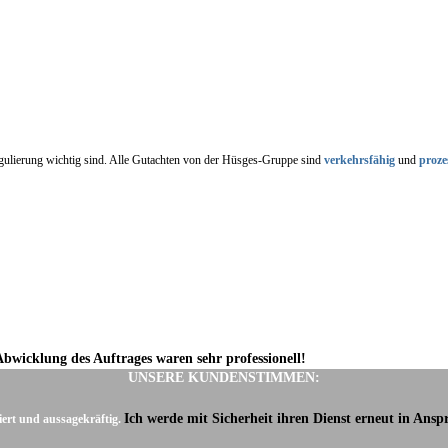
regulierung wichtig sind. Alle Gutachten von der Hüsges-Gruppe sind
verkehrsfähig
und
proze
Abwicklung des Auftrages waren sehr professionell!
UNSERE KUNDENSTIMMEN:
Ich werde mit Sicherheit ihren Dienst erneut in Ans
iert und aussagekräftig.