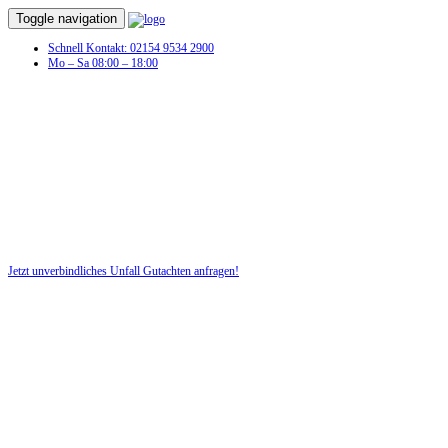
Toggle navigation
Schnell Kontakt: 02154 9534 2900
Mo – Sa 08:00 – 18:00
Sie hatten einen Autounfall und benötigen
jetzt ein Unfallgutachten!
Nutzen Sie für Ihre Sicherheit unsere kostenlose Beratung!
Jetzt unverbindliches Unfall Gutachten anfragen!
DIE HÜSGES-GRUPPE BEKANNT AUS DEN MEDIEN: