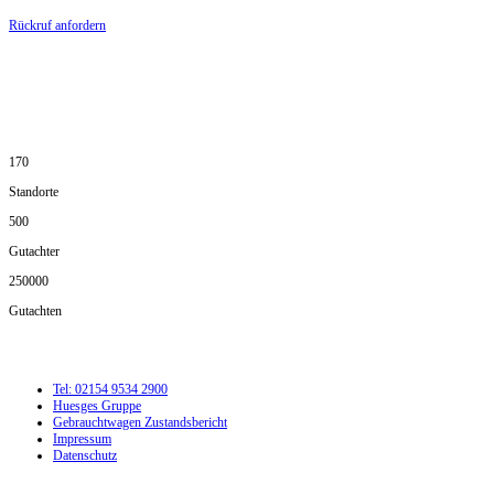
Rückruf anfordern
DIE HÜSGES-GRUPPE IN ZAHLEN:
170
Standorte
500
Gutachter
250000
Gutachten
Tel: 02154 9534 2900
Huesges Gruppe
Gebrauchtwagen Zustandsbericht
Impressum
Datenschutz