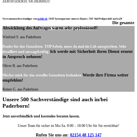
ZERTIFIZIERTE SICHERHEIT:
Vertrauenssachverständiger von
mobile.de
|
DAT Systempartner unseres Hauses |
TüV Süd Prüfgeschäft nach §29
Die gesamte
Ich möchte mich noch einmal ganz herzlich für Ihre Arbeit bedanken.
Abwicklung des Auftrages waren sehr professionell!
UNSERE KUNDENSTIMMEN:
Winfried S. aus Paderborn
Danke für das Gutachten. TOP Arbeit, muss da mal ein Lob aussprechen. Sehr
Ich werde mit Sicherheit ihren Dienst erneut
detailliert und aussagekräftig.
in Anspruch nehmen!
Oliver B. aus Paderborn
Werde ihre Firma weiter
Möchte mich für das erstellte Gutachten bedanken
empfehlen!
Reiner G. aus Paderborn
Unsere 500 Sachverständige sind auch in/bei
Paderborn!
Jetzt unverbindlich und kostenlos beraten lassen.
Unser Team für sicher ist Mo-Sa. 8:00 – 18:00 Uhr für Sie erreichbar!
Rufen Sie uns an:
02154 48 125 147