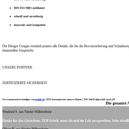
DIN ISO 9001 zertifiziert
schnell und zuverlässig
innovativ und kompetent
Die Hüsges Gruppe ermittelt präzise alle Details, die für die Beweissicherung und Schaden
finanziellen Ansprüche.
UNSERE PARTNER:
ZERTIFIZIERTE SICHERHEIT:
Vertrauenssachverständiger von
mobile.de
|
DAT Systempartner unseres Hauses |
TüV Süd Prüfgeschäft nach §29
Die gesamte 
Ich möchte mich noch einmal ganz herzlich für Ihre Arbeit bedanken.
Winfried S. aus Nieder-Hilbersheim
Danke für das Gutachten. TOP Arbeit, muss da mal ein Lob aussprechen. Sehr detaill