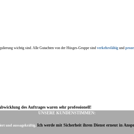
regulierung wichtig sind. Alle Gutachten von der Hüsges-Gruppe sind
verkehrsfähig
und
proze
Abwicklung des Auftrages waren sehr professionell!
UNSERE KUNDENSTIMMEN:
Ich werde mit Sicherheit ihren Dienst erneut in Ans
iert und aussagekräftig.