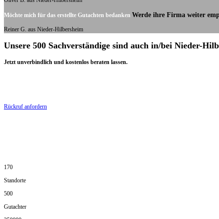
Oliver B. aus Nieder-Hilbersheim
Werde ihre Firma weiter emp
Möchte mich für das erstellte Gutachten bedanken
Reiner G. aus Nieder-Hilbersheim
Unsere 500 Sachverständige sind auch in/bei Nieder-Hil
Jetzt unverbindlich und kostenlos beraten lassen.
Rückruf anfordern
170
Standorte
500
Gutachter