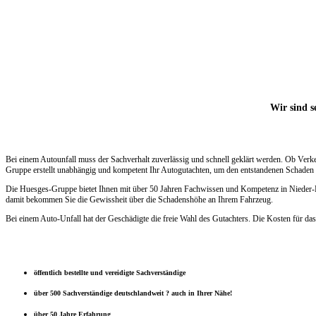
Wir sind s
Bei einem Autounfall muss der Sachverhalt zuverlässig und schnell geklärt werden. Ob Verk
Gruppe erstellt unabhängig und kompetent Ihr Autogutachten, um den entstandenen Schaden s
Die Huesges-Gruppe bietet Ihnen mit über 50 Jahren Fachwissen und Kompetenz in Nieder-Hilb
damit bekommen Sie die Gewissheit über die Schadenshöhe an Ihrem Fahrzeug.
Bei einem Auto-Unfall hat der Geschädigte die freie Wahl des Gutachters. Die Kosten für das
öffentlich bestellte und vereidigte Sachverständige
über 500 Sachverständige deutschlandweit ? auch in Ihrer Nähe!
über 50 Jahre Erfahrung