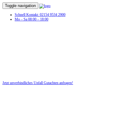
Toggle navigation
Schnell Kontakt: 02154 9534 2900
Mo – Sa 08:00 – 18:00
Sie hatten einen Autounfall und benötigen
jetzt ein Unfallgutachten!
Nutzen Sie für Ihre Sicherheit unsere kostenlose Beratung!
Jetzt unverbindliches Unfall Gutachten anfragen!
DIE HÜSGES-GRUPPE BEKANNT AUS DEN MEDIEN: