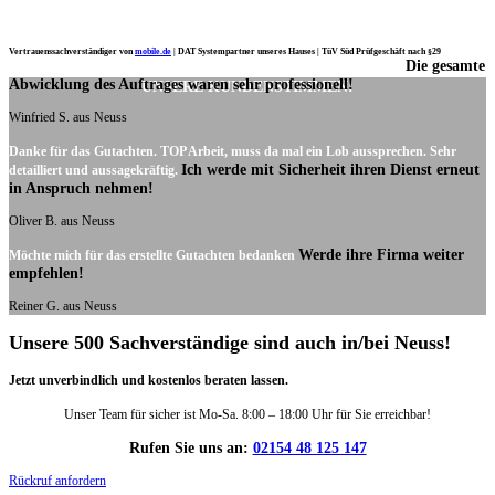
Vertrauenssachverständiger von
mobile.de
|
DAT Systempartner unseres Hauses |
TüV Süd Prüfgeschäft nach §29
Die gesamte
Ich möchte mich noch einmal ganz herzlich für Ihre Arbeit bedanken.
Abwicklung des Auftrages waren sehr professionell!
UNSERE KUNDENSTIMMEN:
Winfried S. aus Neuss
Danke für das Gutachten. TOP Arbeit, muss da mal ein Lob aussprechen. Sehr
Ich werde mit Sicherheit ihren Dienst erneut
detailliert und aussagekräftig.
in Anspruch nehmen!
Oliver B. aus Neuss
Werde ihre Firma weiter
Möchte mich für das erstellte Gutachten bedanken
empfehlen!
Reiner G. aus Neuss
Unsere 500 Sachverständige sind auch in/bei Neuss!
Jetzt unverbindlich und kostenlos beraten lassen.
Unser Team für sicher ist Mo-Sa. 8:00 – 18:00 Uhr für Sie erreichbar!
Rufen Sie uns an:
02154 48 125 147
Rückruf anfordern