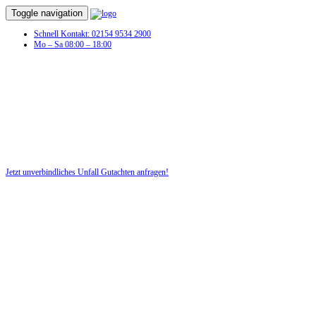
Toggle navigation
Schnell Kontakt: 02154 9534 2900
Mo – Sa 08:00 – 18:00
Unfall Gutachten in Nerenstetten
Profitieren Sie von unserer fairen und kostenlosen Beratung!
Jetzt unverbindliches Unfall Gutachten anfragen!
DIE HÜSGES-GRUPPE BEKANNT AUS DEN MEDIEN: