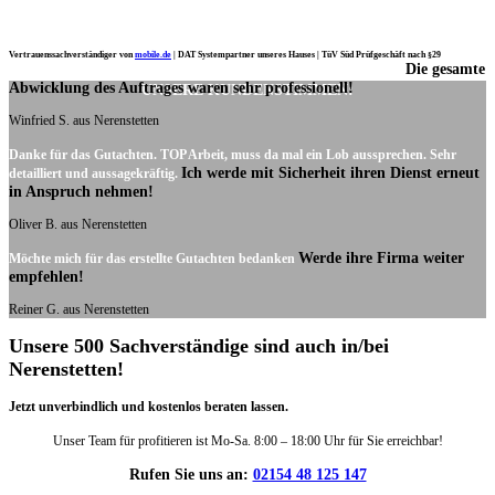
Vertrauenssachverständiger von
mobile.de
|
DAT Systempartner unseres Hauses |
TüV Süd Prüfgeschäft nach §29
Die gesamte
Ich möchte mich noch einmal ganz herzlich für Ihre Arbeit bedanken.
Abwicklung des Auftrages waren sehr professionell!
UNSERE KUNDENSTIMMEN:
Winfried S. aus Nerenstetten
Danke für das Gutachten. TOP Arbeit, muss da mal ein Lob aussprechen. Sehr
Ich werde mit Sicherheit ihren Dienst erneut
detailliert und aussagekräftig.
in Anspruch nehmen!
Oliver B. aus Nerenstetten
Werde ihre Firma weiter
Möchte mich für das erstellte Gutachten bedanken
empfehlen!
Reiner G. aus Nerenstetten
Unsere 500 Sachverständige sind auch in/bei
Nerenstetten!
Jetzt unverbindlich und kostenlos beraten lassen.
Unser Team für profitieren ist Mo-Sa. 8:00 – 18:00 Uhr für Sie erreichbar!
Rufen Sie uns an:
02154 48 125 147