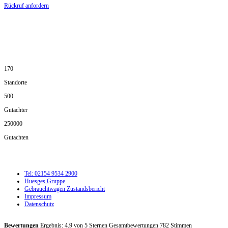
Rückruf anfordern
DIE HÜSGES-GRUPPE IN ZAHLEN:
170
Standorte
500
Gutachter
250000
Gutachten
Tel: 02154 9534 2900
Huesges Gruppe
Gebrauchtwagen Zustandsbericht
Impressum
Datenschutz
Bewertungen
Ergebnis:
4.9
von
5
Sternen Gesamtbewertungen
782
Stimmen