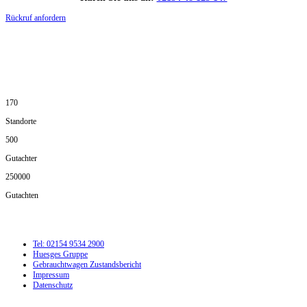
Rückruf anfordern
DIE HÜSGES-GRUPPE IN ZAHLEN:
170
Standorte
500
Gutachter
250000
Gutachten
Tel: 02154 9534 2900
Huesges Gruppe
Gebrauchtwagen Zustandsbericht
Impressum
Datenschutz