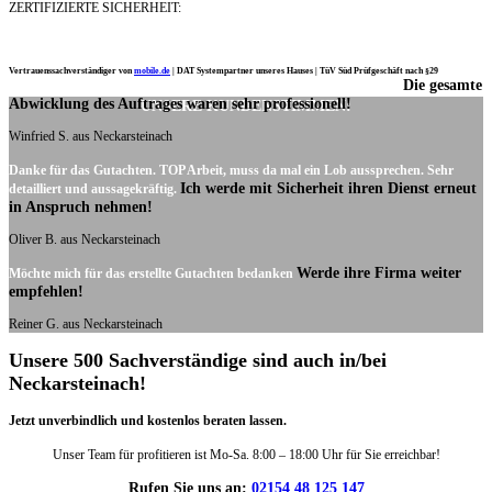
ZERTIFIZIERTE SICHERHEIT:
Vertrauenssachverständiger von
mobile.de
|
DAT Systempartner unseres Hauses |
TüV Süd Prüfgeschäft nach §29
Die gesamte
Ich möchte mich noch einmal ganz herzlich für Ihre Arbeit bedanken.
Abwicklung des Auftrages waren sehr professionell!
UNSERE KUNDENSTIMMEN:
Winfried S. aus Neckarsteinach
Danke für das Gutachten. TOP Arbeit, muss da mal ein Lob aussprechen. Sehr
Ich werde mit Sicherheit ihren Dienst erneut
detailliert und aussagekräftig.
in Anspruch nehmen!
Oliver B. aus Neckarsteinach
Werde ihre Firma weiter
Möchte mich für das erstellte Gutachten bedanken
empfehlen!
Reiner G. aus Neckarsteinach
Unsere 500 Sachverständige sind auch in/bei
Neckarsteinach!
Jetzt unverbindlich und kostenlos beraten lassen.
Unser Team für profitieren ist Mo-Sa. 8:00 – 18:00 Uhr für Sie erreichbar!
Rufen Sie uns an:
02154 48 125 147