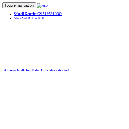
Toggle navigation
Schnell Kontakt: 02154 9534 2900
Mo – Sa 08:00 – 18:00
Unfall Gutachten in Neckarsteinach
Profitieren Sie von unserer fairen und kostenlosen Beratung!
Jetzt unverbindliches Unfall Gutachten anfragen!
DIE HÜSGES-GRUPPE BEKANNT AUS DEN MEDIEN: