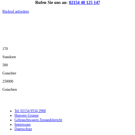
Rufen Sie uns an:
02154 48 125 147
Rückruf anfordern
DIE HÜSGES-GRUPPE IN ZAHLEN:
170
Standorte
500
Gutachter
250000
Gutachten
Tel: 02154 9534 2900
Huesges Gruppe
Gebrauchtwagen Zustandsbericht
Impressum
Datenschutz