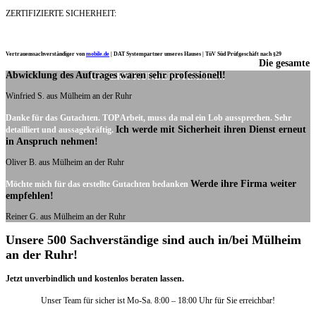
ZERTIFIZIERTE SICHERHEIT:
Vertrauenssachverständiger von
mobile.de
|
DAT Systempartner unseres Hauses |
TüV Süd Prüfgeschäft nach §29
Die gesamte
Ich möchte mich noch einmal ganz herzlich für Ihre Arbeit bedanken.
Abwicklung des Auftrages waren sehr professionell!
UNSERE KUNDENSTIMMEN:
Winfried S. aus Mülheim an der Ruhr
Danke für das Gutachten. TOP Arbeit, muss da mal ein Lob aussprechen. Sehr
Ich werde mit Sicherheit ihren Dienst erneut
detailliert und aussagekräftig.
in Anspruch nehmen!
Oliver B. aus Mülheim an der Ruhr
Werde ihre Firma weiter
Möchte mich für das erstellte Gutachten bedanken
empfehlen!
Reiner G. aus Mülheim an der Ruhr
Unsere 500 Sachverständige sind auch in/bei Mülheim
an der Ruhr!
Jetzt unverbindlich und kostenlos beraten lassen.
Unser Team für sicher ist Mo-Sa. 8:00 – 18:00 Uhr für Sie erreichbar!