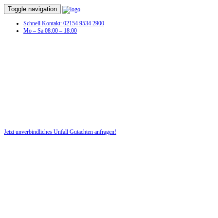
Toggle navigation
Schnell Kontakt: 02154 9534 2900
Mo – Sa 08:00 – 18:00
Sie hatten einen Autounfall und benötigen
jetzt ein Unfallgutachten!
Nutzen Sie für Ihre Sicherheit unsere kostenlose Beratung!
Jetzt unverbindliches Unfall Gutachten anfragen!
DIE HÜSGES-GRUPPE BEKANNT AUS DEN MEDIEN: