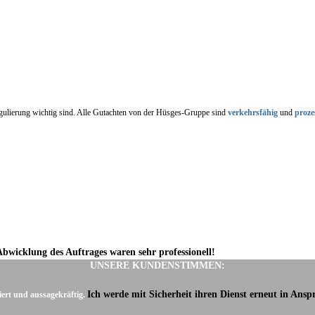
regulierung wichtig sind. Alle Gutachten von der Hüsges-Gruppe sind
verkehrsfähig
und
proze
Abwicklung des Auftrages waren sehr professionell!
UNSERE KUNDENSTIMMEN:
Ich werde mit Sicherheit ihren Dienst erneut in Ans
iert und aussagekräftig.