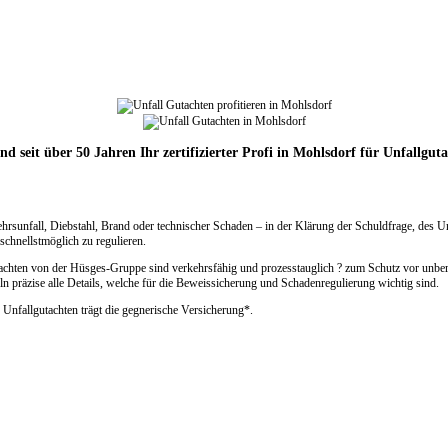
nd seit über 50 Jahren Ihr zertifizierter Profi in Mohlsdorf für Unfallgut
ehrsunfall, Diebstahl, Brand oder technischer Schaden – in der Klärung der Schuldfrage, des 
chnellstmöglich zu regulieren.
tachten von der Hüsges-Gruppe sind verkehrsfähig und prozesstauglich ? zum Schutz vor unber
n präzise alle Details, welche für die Beweissicherung und Schadenregulierung wichtig sind.
 Unfallgutachten trägt die gegnerische Versicherung*.