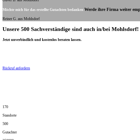
Oliver B. aus Mohlsdorf
Werde ihre Firma weiter emp
Möchte mich für das erstellte Gutachten bedanken
Reiner G. aus Mohlsdorf
Unsere 500 Sachverständige sind auch in/bei Mohlsdorf!
Jetzt unverbindlich und kostenlos beraten lassen.
Rückruf anfordern
170
Standorte
500
Gutachter