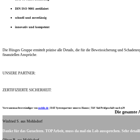
DIN ISO 9001 zertifiziert
schnell und zuverlässig
innovativ und kompetent
Die Hüsges Gruppe ermittelt präzise alle Details, die für die Beweissicherung und Schaden
finanziellen Ansprüche.
UNSERE PARTNER:
ZERTIFIZIERTE SICHERHEIT:
Vertrauenssachverständiger von
mobile.de
|
DAT Systempartner unseres Hauses |
TüV Süd Prüfgeschäft nach §29
Die gesamte 
Ich möchte mich noch einmal ganz herzlich für Ihre Arbeit bedanken.
Winfried S. aus Mohlsdorf
Danke für das Gutachten. TOP Arbeit, muss da mal ein Lob aussprechen. Sehr detaill