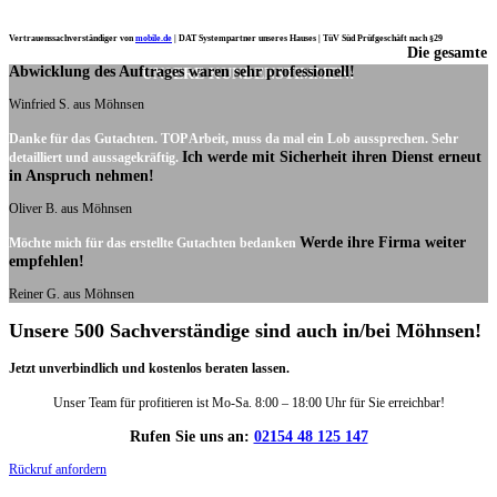
Vertrauenssachverständiger von
mobile.de
|
DAT Systempartner unseres Hauses |
TüV Süd Prüfgeschäft nach §29
Die gesamte
Ich möchte mich noch einmal ganz herzlich für Ihre Arbeit bedanken.
Abwicklung des Auftrages waren sehr professionell!
UNSERE KUNDENSTIMMEN:
Winfried S. aus Möhnsen
Danke für das Gutachten. TOP Arbeit, muss da mal ein Lob aussprechen. Sehr
Ich werde mit Sicherheit ihren Dienst erneut
detailliert und aussagekräftig.
in Anspruch nehmen!
Oliver B. aus Möhnsen
Werde ihre Firma weiter
Möchte mich für das erstellte Gutachten bedanken
empfehlen!
Reiner G. aus Möhnsen
Unsere 500 Sachverständige sind auch in/bei Möhnsen!
Jetzt unverbindlich und kostenlos beraten lassen.
Unser Team für profitieren ist Mo-Sa. 8:00 – 18:00 Uhr für Sie erreichbar!
Rufen Sie uns an:
02154 48 125 147
Rückruf anfordern