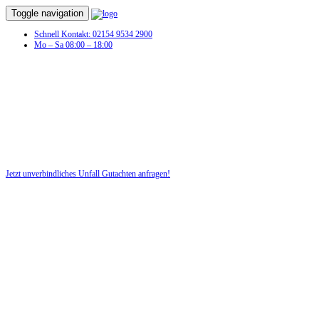
Toggle navigation
Schnell Kontakt: 02154 9534 2900
Mo – Sa 08:00 – 18:00
Unfall Gutachten in Möhnsen
Profitieren Sie von unserer fairen und kostenlosen Beratung!
Jetzt unverbindliches Unfall Gutachten anfragen!
DIE HÜSGES-GRUPPE BEKANNT AUS DEN MEDIEN: