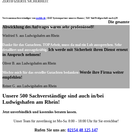
ZERTIFIZIERTE SICHERHEIT:
Vertrauenssachverständiger von
mobile.de
|
DAT Systempartner unseres Hauses |
TüV Süd Prüfgeschäft nach §29
Die gesamte
Ich möchte mich noch einmal ganz herzlich für Ihre Arbeit bedanken.
Abwicklung des Auftrages waren sehr professionell!
UNSERE KUNDENSTIMMEN:
Winfried S. aus Ludwigshafen am Rhein
Danke für das Gutachten. TOP Arbeit, muss da mal ein Lob aussprechen. Sehr
Ich werde mit Sicherheit ihren Dienst erneut
detailliert und aussagekräftig.
in Anspruch nehmen!
Oliver B. aus Ludwigshafen am Rhein
Werde ihre Firma weiter
Möchte mich für das erstellte Gutachten bedanken
empfehlen!
Reiner G. aus Ludwigshafen am Rhein
Unsere 500 Sachverständige sind auch in/bei
Ludwigshafen am Rhein!
Jetzt unverbindlich und kostenlos beraten lassen.
Unser Team für zuverlässig ist Mo-Sa. 8:00 – 18:00 Uhr für Sie erreichbar!
Rufen Sie uns an:
02154 48 125 147