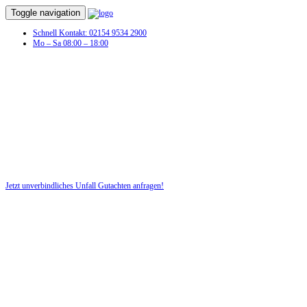
Toggle navigation
Schnell Kontakt: 02154 9534 2900
Mo – Sa 08:00 – 18:00
Sie hatten einen Autounfall und benötigen
jetzt ein Unfallgutachten!
Wir beraten Sie zuverlässig und kostenlos!
Jetzt unverbindliches Unfall Gutachten anfragen!
DIE HÜSGES-GRUPPE BEKANNT AUS DEN MEDIEN: