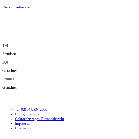
Rückruf anfordern
DIE HÜSGES-GRUPPE IN ZAHLEN:
170
Standorte
500
Gutachter
250000
Gutachten
Tel: 02154 9534 2900
Huesges Gruppe
Gebrauchtwagen Zustandsbericht
Impressum
Datenschutz