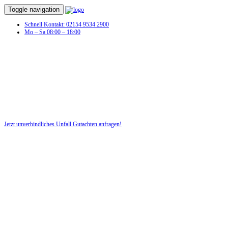
Toggle navigation
Schnell Kontakt: 02154 9534 2900
Mo – Sa 08:00 – 18:00
Unfall Gutachten in Loßburg
Profitieren Sie von unserer fairen und kostenlosen Beratung!
Jetzt unverbindliches Unfall Gutachten anfragen!
DIE HÜSGES-GRUPPE BEKANNT AUS DEN MEDIEN: