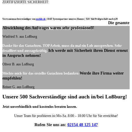
ZERTIFIZIERTE SICHERHEIT:
Vertrauenssachverständiger von
mobile.de
|
DAT Systempartner unseres Hauses |
TüV Süd Prüfgeschäft nach §29
Die gesamte
Ich möchte mich noch einmal ganz herzlich für Ihre Arbeit bedanken.
Abwicklung des Auftrages waren sehr professionell!
UNSERE KUNDENSTIMMEN:
Winfried S. aus Loßburg
Danke für das Gutachten. TOP Arbeit, muss da mal ein Lob aussprechen. Sehr
Ich werde mit Sicherheit ihren Dienst erneut
detailliert und aussagekräftig.
in Anspruch nehmen!
Oliver B. aus Loßburg
Werde ihre Firma weiter
Möchte mich für das erstellte Gutachten bedanken
empfehlen!
Reiner G. aus Loßburg
Unsere 500 Sachverständige sind auch in/bei Loßburg!
Jetzt unverbindlich und kostenlos beraten lassen.
Unser Team für profitieren ist Mo-Sa. 8:00 – 18:00 Uhr für Sie erreichbar!
Rufen Sie uns an:
02154 48 125 147