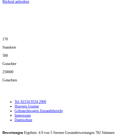
Rückruf anfordern
DIE HÜSGES-GRUPPE IN ZAHLEN:
170
Standorte
500
Gutachter
250000
Gutachten
Tel: 02154 9534 2900
Huesges Gruppe
Gebrauchtwagen Zustandsbericht
Impressum
Datenschutz
Bewertungen
Ergebnis:
4.9
von
5
Sternen Gesamtbewertungen
782
Stimmen