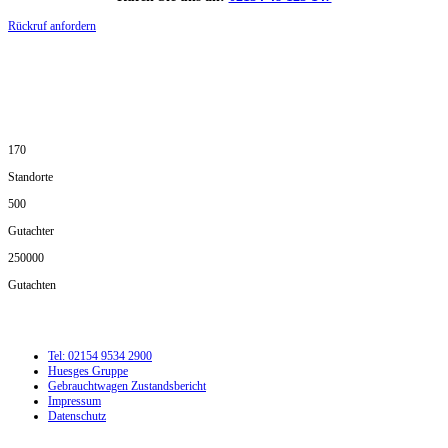
Rückruf anfordern
DIE HÜSGES-GRUPPE IN ZAHLEN:
170
Standorte
500
Gutachter
250000
Gutachten
Tel: 02154 9534 2900
Huesges Gruppe
Gebrauchtwagen Zustandsbericht
Impressum
Datenschutz