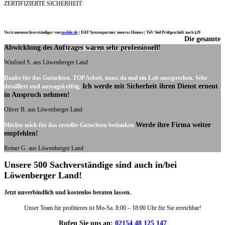
ZERTIFIZIERTE SICHERHEIT:
Vertrauenssachverständiger von
mobile.de
|
DAT Systempartner unseres Hauses |
TüV Süd Prüfgeschäft nach §29
Die gesamte
Ich möchte mich noch einmal ganz herzlich für Ihre Arbeit bedanken.
Abwicklung des Auftrages waren sehr professionell!
UNSERE KUNDENSTIMMEN:
Winfried S. aus Löwenberger Land
Danke für das Gutachten. TOP Arbeit, muss da mal ein Lob aussprechen. Sehr
Ich werde mit Sicherheit ihren Dienst erneut
detailliert und aussagekräftig.
in Anspruch nehmen!
Oliver B. aus Löwenberger Land
Werde ihre Firma weiter
Möchte mich für das erstellte Gutachten bedanken
empfehlen!
Reiner G. aus Löwenberger Land
Unsere 500 Sachverständige sind auch in/bei
Löwenberger Land!
Jetzt unverbindlich und kostenlos beraten lassen.
Unser Team für profitieren ist Mo-Sa. 8:00 – 18:00 Uhr für Sie erreichbar!
Rufen Sie uns an:
02154 48 125 147