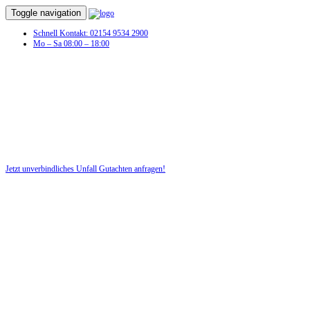
Toggle navigation
Schnell Kontakt: 02154 9534 2900
Mo – Sa 08:00 – 18:00
Unfall Gutachten in Löwenberger Land
Profitieren Sie von unserer fairen und kostenlosen Beratung!
Jetzt unverbindliches Unfall Gutachten anfragen!
DIE HÜSGES-GRUPPE BEKANNT AUS DEN MEDIEN: