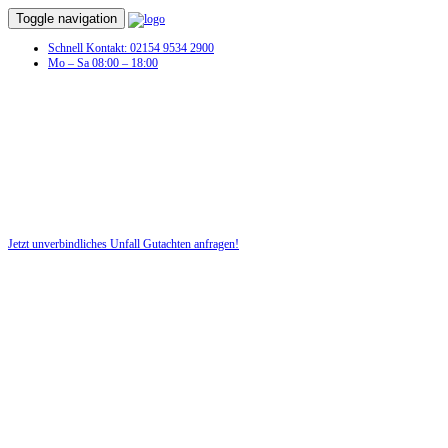
Toggle navigation
Schnell Kontakt: 02154 9534 2900
Mo – Sa 08:00 – 18:00
Unfall Gutachten in Löhma
Profitieren Sie von unserer fairen und kostenlosen Beratung!
Jetzt unverbindliches Unfall Gutachten anfragen!
DIE HÜSGES-GRUPPE BEKANNT AUS DEN MEDIEN: