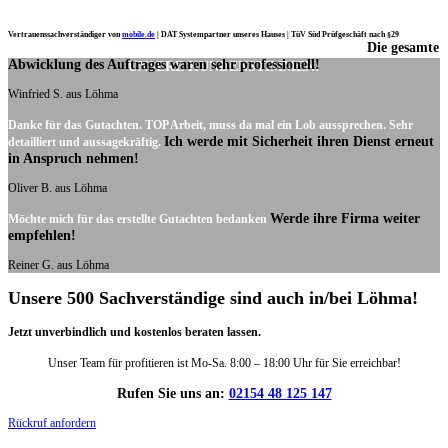
Vertrauenssachverständiger von
mobile.de
|
DAT Systempartner unseres Hauses |
TüV Süd Prüfgeschäft nach §29
Die gesamte
Ich möchte mich noch einmal ganz herzlich für Ihre Arbeit bedanken.
Abwicklung des Auftrages waren sehr professionell!
UNSERE KUNDENSTIMMEN:
Winfried S. aus Löhma
Danke für das Gutachten. TOP Arbeit, muss da mal ein Lob aussprechen. Sehr
Ich werde mit Sicherheit ihren Dienst erneut
detailliert und aussagekräftig.
in Anspruch nehmen!
Oliver B. aus Löhma
Werde ihre Firma weiter
Möchte mich für das erstellte Gutachten bedanken
empfehlen!
Reiner G. aus Löhma
Unsere 500 Sachverständige sind auch in/bei Löhma!
Jetzt unverbindlich und kostenlos beraten lassen.
Unser Team für profitieren ist Mo-Sa. 8:00 – 18:00 Uhr für Sie erreichbar!
Rufen Sie uns an:
02154 48 125 147
Rückruf anfordern