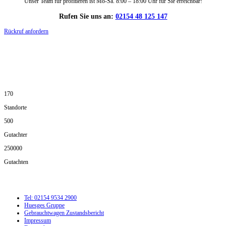
Unser Team für profitieren ist Mo-Sa. 8:00 – 18:00 Uhr für Sie erreichbar!
Rufen Sie uns an:
02154 48 125 147
Rückruf anfordern
DIE HÜSGES-GRUPPE IN ZAHLEN:
170
Standorte
500
Gutachter
250000
Gutachten
Tel: 02154 9534 2900
Huesges Gruppe
Gebrauchtwagen Zustandsbericht
Impressum