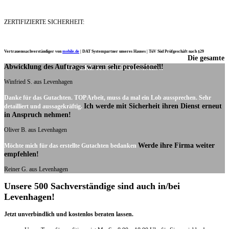
ZERTIFIZIERTE SICHERHEIT:
Vertrauenssachverständiger von
mobile.de
|
DAT Systempartner unseres Hauses |
TüV Süd Prüfgeschäft nach §29
Die gesamte
Ich möchte mich noch einmal ganz herzlich für Ihre Arbeit bedanken.
Abwicklung des Auftrages waren sehr professionell!
UNSERE KUNDENSTIMMEN:
Winfried S. aus Levenhagen
Danke für das Gutachten. TOP Arbeit, muss da mal ein Lob aussprechen. Sehr
Ich werde mit Sicherheit ihren Dienst erneut
detailliert und aussagekräftig.
in Anspruch nehmen!
Oliver B. aus Levenhagen
Werde ihre Firma weiter
Möchte mich für das erstellte Gutachten bedanken
empfehlen!
Reiner G. aus Levenhagen
Unsere 500 Sachverständige sind auch in/bei
Levenhagen!
Jetzt unverbindlich und kostenlos beraten lassen.