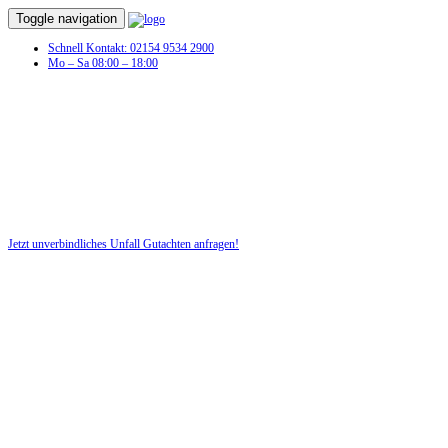
Toggle navigation
Schnell Kontakt: 02154 9534 2900
Mo – Sa 08:00 – 18:00
Unfall Gutachten in Levenhagen
Profitieren Sie von unserer fairen und kostenlosen Beratung!
Jetzt unverbindliches Unfall Gutachten anfragen!
DIE HÜSGES-GRUPPE BEKANNT AUS DEN MEDIEN: