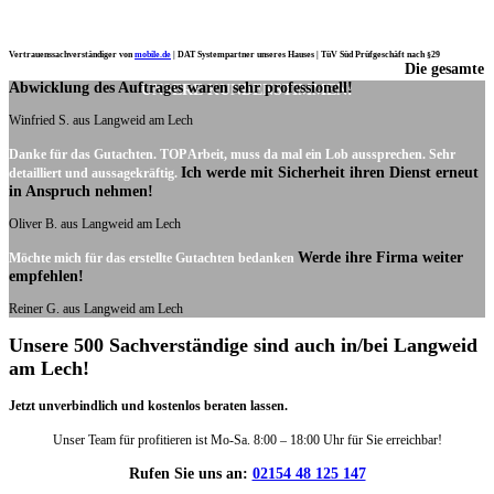
Vertrauenssachverständiger von
mobile.de
|
DAT Systempartner unseres Hauses |
TüV Süd Prüfgeschäft nach §29
Die gesamte
Ich möchte mich noch einmal ganz herzlich für Ihre Arbeit bedanken.
Abwicklung des Auftrages waren sehr professionell!
UNSERE KUNDENSTIMMEN:
Winfried S. aus Langweid am Lech
Danke für das Gutachten. TOP Arbeit, muss da mal ein Lob aussprechen. Sehr
Ich werde mit Sicherheit ihren Dienst erneut
detailliert und aussagekräftig.
in Anspruch nehmen!
Oliver B. aus Langweid am Lech
Werde ihre Firma weiter
Möchte mich für das erstellte Gutachten bedanken
empfehlen!
Reiner G. aus Langweid am Lech
Unsere 500 Sachverständige sind auch in/bei Langweid
am Lech!
Jetzt unverbindlich und kostenlos beraten lassen.
Unser Team für profitieren ist Mo-Sa. 8:00 – 18:00 Uhr für Sie erreichbar!
Rufen Sie uns an:
02154 48 125 147