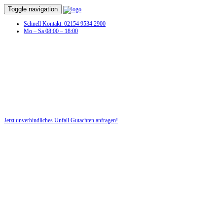
Toggle navigation
Schnell Kontakt: 02154 9534 2900
Mo – Sa 08:00 – 18:00
Unfall Gutachten in Langweid am Lech
Profitieren Sie von unserer fairen und kostenlosen Beratung!
Jetzt unverbindliches Unfall Gutachten anfragen!
DIE HÜSGES-GRUPPE BEKANNT AUS DEN MEDIEN: