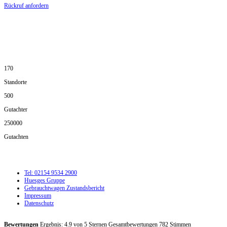
Rückruf anfordern
DIE HÜSGES-GRUPPE IN ZAHLEN:
170
Standorte
500
Gutachter
250000
Gutachten
Tel: 02154 9534 2900
Huesges Gruppe
Gebrauchtwagen Zustandsbericht
Impressum
Datenschutz
Bewertungen
Ergebnis:
4.9
von
5
Sternen Gesamtbewertungen
782
Stimmen