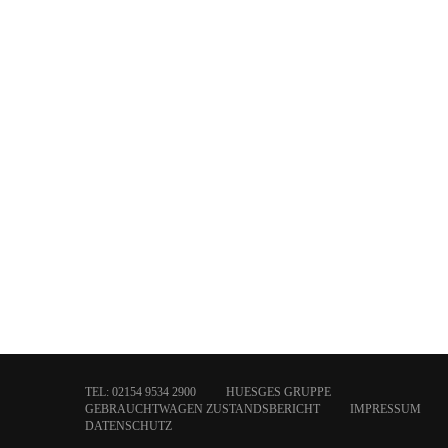
TEL: 02154 9534 2900
HUESGES GRUPPE
GEBRAUCHTWAGEN ZUSTANDSBERICHT
IMPRESSUM
DATENSCHUTZ