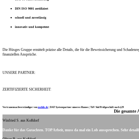
DIN ISO 9001 zertifiziert
schnell und zuverlässig
innovativ und kompetent
Die Hüsges Gruppe ermittelt präzise alle Details, die für die Beweissicherung und Schaden
finanziellen Ansprüche.
UNSERE PARTNER:
ZERTIFIZIERTE SICHERHEIT:
Vertrauenssachverständiger von
mobile.de
|
DAT Systempartner unseres Hauses |
TüV Süd Prüfgeschäft nach §29
Die gesamte 
Ich möchte mich noch einmal ganz herzlich für Ihre Arbeit bedanken.
Winfried S. aus Koßdorf
Danke für das Gutachten. TOP Arbeit, muss da mal ein Lob aussprechen. Sehr detaill