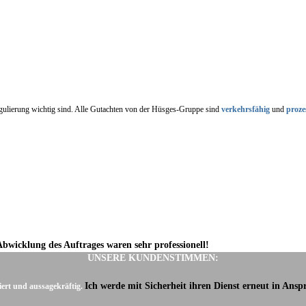
regulierung wichtig sind. Alle Gutachten von der Hüsges-Gruppe sind
verkehrsfähig
und
proze
Abwicklung des Auftrages waren sehr professionell!
UNSERE KUNDENSTIMMEN:
Ich werde mit Sicherheit ihren Dienst erneut in Ans
iert und aussagekräftig.