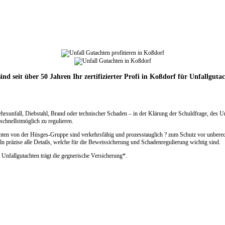
ind seit über 50 Jahren Ihr zertifizierter Profi in Koßdorf für Unfallguta
ehrsunfall, Diebstahl, Brand oder technischer Schaden – in der Klärung der Schuldfrage, des 
chnellstmöglich zu regulieren.
chten von der Hüsges-Gruppe sind verkehrsfähig und prozesstauglich ? zum Schutz vor unberec
n präzise alle Details, welche für die Beweissicherung und Schadenregulierung wichtig sind.
 Unfallgutachten trägt die gegnerische Versicherung*.