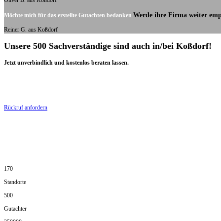
Oliver B. aus Koßdorf
Werde ihre Firma weiter emp
Möchte mich für das erstellte Gutachten bedanken
Reiner G. aus Koßdorf
Unsere 500 Sachverständige sind auch in/bei Koßdorf!
Jetzt unverbindlich und kostenlos beraten lassen.
Rückruf anfordern
170
Standorte
500
Gutachter