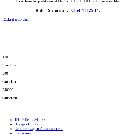
Unser Team für profitieren ist Mo-Sa. 8:00 – 18:00 Uhr für Sie erreichbar!
Rufen Sie uns an:
02154 48 125 147
Rückruf anfordern
DIE HÜSGES-GRUPPE IN ZAHLEN:
170
Standorte
500
Gutachter
250000
Gutachten
Tel: 02154 9534 2900
Huesges Gruppe
Gebrauchtwagen Zustandsbericht
Impressum