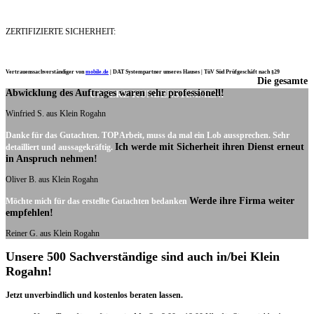
ZERTIFIZIERTE SICHERHEIT:
Vertrauenssachverständiger von
mobile.de
|
DAT Systempartner unseres Hauses |
TüV Süd Prüfgeschäft nach §29
Die gesamte
Ich möchte mich noch einmal ganz herzlich für Ihre Arbeit bedanken.
Abwicklung des Auftrages waren sehr professionell!
UNSERE KUNDENSTIMMEN:
Winfried S. aus Klein Rogahn
Danke für das Gutachten. TOP Arbeit, muss da mal ein Lob aussprechen. Sehr
Ich werde mit Sicherheit ihren Dienst erneut
detailliert und aussagekräftig.
in Anspruch nehmen!
Oliver B. aus Klein Rogahn
Werde ihre Firma weiter
Möchte mich für das erstellte Gutachten bedanken
empfehlen!
Reiner G. aus Klein Rogahn
Unsere 500 Sachverständige sind auch in/bei Klein
Rogahn!
Jetzt unverbindlich und kostenlos beraten lassen.