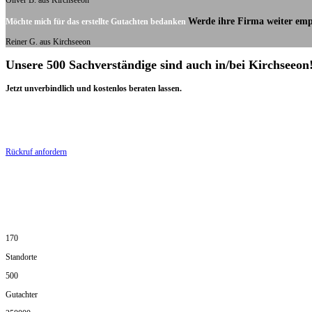
Oliver B. aus Kirchseeon
Werde ihre Firma weiter emp
Möchte mich für das erstellte Gutachten bedanken
Reiner G. aus Kirchseeon
Unsere 500 Sachverständige sind auch in/bei Kirchseeon
Jetzt unverbindlich und kostenlos beraten lassen.
Rückruf anfordern
170
Standorte
500
Gutachter