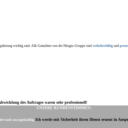
regulierung wichtig sind. Alle Gutachten von der Hüsges-Gruppe sind
verkehrsfähig
und
proze
Abwicklung des Auftrages waren sehr professionell!
UNSERE KUNDENSTIMMEN:
Ich werde mit Sicherheit ihren Dienst erneut in Ans
iert und aussagekräftig.