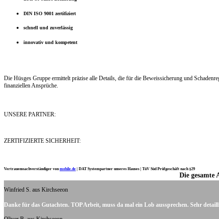
DIN ISO 9001 zertifiziert
schnell und zuverlässig
innovativ und kompetent
Die Hüsges Gruppe ermittelt präzise alle Details, die für die Beweissicherung und Schaden
finanziellen Ansprüche.
UNSERE PARTNER:
ZERTIFIZIERTE SICHERHEIT:
Vertrauenssachverständiger von
mobile.de
|
DAT Systempartner unseres Hauses |
TüV Süd Prüfgeschäft nach §29
Die gesamte 
Ich möchte mich noch einmal ganz herzlich für Ihre Arbeit bedanken.
Winfried S. aus Kirchseeon
Danke für das Gutachten. TOP Arbeit, muss da mal ein Lob aussprechen. Sehr detaill