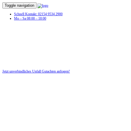
Toggle navigation
Schnell Kontakt: 02154 9534 2900
Mo – Sa 08:00 – 18:00
Unfall Gutachten in Jonsdorf
Profitieren Sie von unserer fairen und kostenlosen Beratung!
Jetzt unverbindliches Unfall Gutachten anfragen!
DIE HÜSGES-GRUPPE BEKANNT AUS DEN MEDIEN: