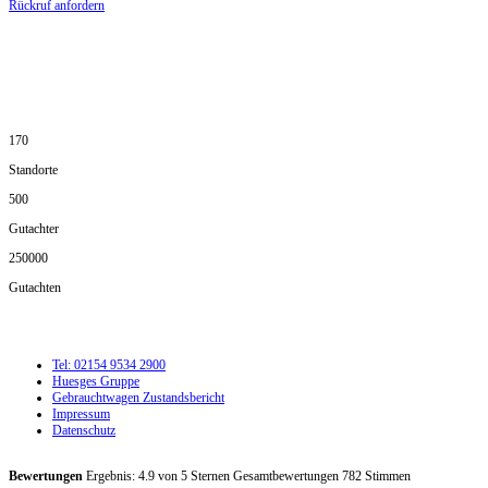
Rückruf anfordern
DIE HÜSGES-GRUPPE IN ZAHLEN:
170
Standorte
500
Gutachter
250000
Gutachten
Tel: 02154 9534 2900
Huesges Gruppe
Gebrauchtwagen Zustandsbericht
Impressum
Datenschutz
Bewertungen
Ergebnis:
4.9
von
5
Sternen Gesamtbewertungen
782
Stimmen