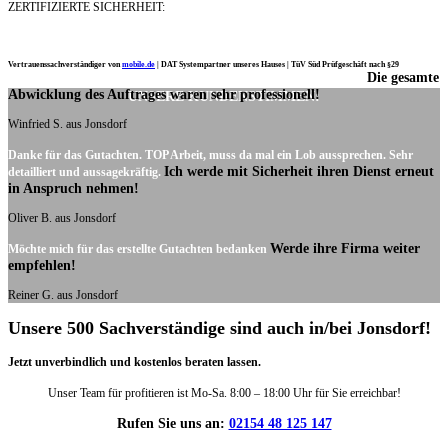
ZERTIFIZIERTE SICHERHEIT:
Vertrauenssachverständiger von
mobile.de
|
DAT Systempartner unseres Hauses |
TüV Süd Prüfgeschäft nach §29
Die gesamte
Ich möchte mich noch einmal ganz herzlich für Ihre Arbeit bedanken.
Abwicklung des Auftrages waren sehr professionell!
UNSERE KUNDENSTIMMEN:
Winfried S. aus Jonsdorf
Danke für das Gutachten. TOP Arbeit, muss da mal ein Lob aussprechen. Sehr
Ich werde mit Sicherheit ihren Dienst erneut
detailliert und aussagekräftig.
in Anspruch nehmen!
Oliver B. aus Jonsdorf
Werde ihre Firma weiter
Möchte mich für das erstellte Gutachten bedanken
empfehlen!
Reiner G. aus Jonsdorf
Unsere 500 Sachverständige sind auch in/bei Jonsdorf!
Jetzt unverbindlich und kostenlos beraten lassen.
Unser Team für profitieren ist Mo-Sa. 8:00 – 18:00 Uhr für Sie erreichbar!
Rufen Sie uns an:
02154 48 125 147