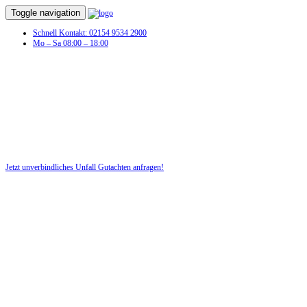
Toggle navigation
Schnell Kontakt: 02154 9534 2900
Mo – Sa 08:00 – 18:00
Unfall Gutachten in Jesteburg
Profitieren Sie von unserer fairen und kostenlosen Beratung!
Jetzt unverbindliches Unfall Gutachten anfragen!
DIE HÜSGES-GRUPPE BEKANNT AUS DEN MEDIEN: