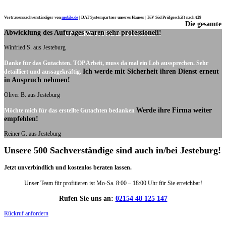
Vertrauenssachverständiger von
mobile.de
|
DAT Systempartner unseres Hauses |
TüV Süd Prüfgeschäft nach §29
Die gesamte
Ich möchte mich noch einmal ganz herzlich für Ihre Arbeit bedanken.
Abwicklung des Auftrages waren sehr professionell!
UNSERE KUNDENSTIMMEN:
Winfried S. aus Jesteburg
Danke für das Gutachten. TOP Arbeit, muss da mal ein Lob aussprechen. Sehr
Ich werde mit Sicherheit ihren Dienst erneut
detailliert und aussagekräftig.
in Anspruch nehmen!
Oliver B. aus Jesteburg
Werde ihre Firma weiter
Möchte mich für das erstellte Gutachten bedanken
empfehlen!
Reiner G. aus Jesteburg
Unsere 500 Sachverständige sind auch in/bei Jesteburg!
Jetzt unverbindlich und kostenlos beraten lassen.
Unser Team für profitieren ist Mo-Sa. 8:00 – 18:00 Uhr für Sie erreichbar!
Rufen Sie uns an:
02154 48 125 147
Rückruf anfordern