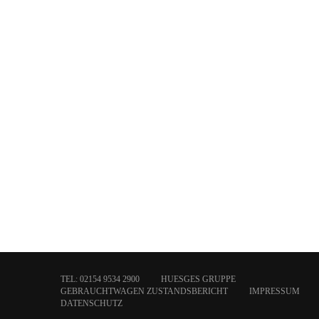
TEL: 02154 9534 2900
HUESGES GRUPPE
GEBRAUCHTWAGEN ZUSTANDSBERICHT
IMPRESSUM
DATENSCHUTZ