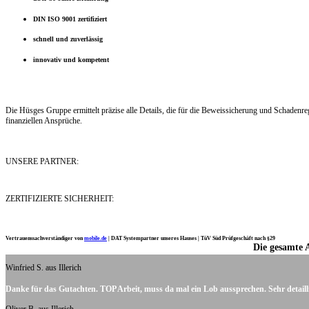
DIN ISO 9001 zertifiziert
schnell und zuverlässig
innovativ und kompetent
Die Hüsges Gruppe ermittelt präzise alle Details, die für die Beweissicherung und Schaden
finanziellen Ansprüche.
UNSERE PARTNER:
ZERTIFIZIERTE SICHERHEIT:
Vertrauenssachverständiger von
mobile.de
|
DAT Systempartner unseres Hauses |
TüV Süd Prüfgeschäft nach §29
Die gesamte 
Ich möchte mich noch einmal ganz herzlich für Ihre Arbeit bedanken.
Winfried S. aus Illerich
Danke für das Gutachten. TOP Arbeit, muss da mal ein Lob aussprechen. Sehr detaill