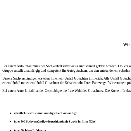
Wir 
Bei einem Autounfall muss der Sachverhalt zuverlässig und schnell geklärt werden. Ob Verk
Gruppe erstellt unabhängig und kompetent Ihr Autogutachten, um den entstandenen Schaden s
Unsere Sachverständigen erstellen Ihnen ein Unfall Gutachten in Illerich. Alle Unfall Guta
einem Unfall mit einem Unfall Gutachten die Schadenhöhe Ihres Fahrzeugs. Wir ermitteln prä
Bei einem Auto-Unfall hat der Geschädigte die freie Wahl des Gutachters. Die Kosten für das
öffentlich bestellte und vereidigte Sachverständige
über 500 Sachverständige deutschlandweit ? auch in Ihrer Nähe!
über 50 Jahre Erfahrung