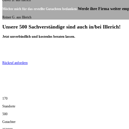
Oliver B. aus Illerich
Werde ihre Firma weiter emp
Möchte mich für das erstellte Gutachten bedanken
Reiner G. aus Illerich
Unsere 500 Sachverständige sind auch in/bei Illerich!
Jetzt unverbindlich und kostenlos beraten lassen.
Rückruf anfordern
170
Standorte
500
Gutachter