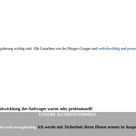
regulierung wichtig sind. Alle Gutachten von der Hüsges-Gruppe sind
verkehrsfähig
und
proze
Abwicklung des Auftrages waren sehr professionell!
UNSERE KUNDENSTIMMEN:
Ich werde mit Sicherheit ihren Dienst erneut in Ans
iert und aussagekräftig.