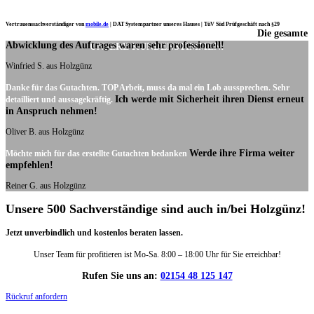
Vertrauenssachverständiger von
mobile.de
|
DAT Systempartner unseres Hauses |
TüV Süd Prüfgeschäft nach §29
Die gesamte
Ich möchte mich noch einmal ganz herzlich für Ihre Arbeit bedanken.
Abwicklung des Auftrages waren sehr professionell!
UNSERE KUNDENSTIMMEN:
Winfried S. aus Holzgünz
Danke für das Gutachten. TOP Arbeit, muss da mal ein Lob aussprechen. Sehr
Ich werde mit Sicherheit ihren Dienst erneut
detailliert und aussagekräftig.
in Anspruch nehmen!
Oliver B. aus Holzgünz
Werde ihre Firma weiter
Möchte mich für das erstellte Gutachten bedanken
empfehlen!
Reiner G. aus Holzgünz
Unsere 500 Sachverständige sind auch in/bei Holzgünz!
Jetzt unverbindlich und kostenlos beraten lassen.
Unser Team für profitieren ist Mo-Sa. 8:00 – 18:00 Uhr für Sie erreichbar!
Rufen Sie uns an:
02154 48 125 147
Rückruf anfordern