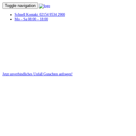
Toggle navigation
Schnell Kontakt: 02154 9534 2900
Mo – Sa 08:00 – 18:00
Unfall Gutachten in Holzgünz
Profitieren Sie von unserer fairen und kostenlosen Beratung!
Jetzt unverbindliches Unfall Gutachten anfragen!
DIE HÜSGES-GRUPPE BEKANNT AUS DEN MEDIEN: