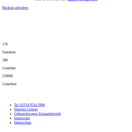
Rückruf anfordern
DIE HÜSGES-GRUPPE IN ZAHLEN:
170
Standorte
500
Gutachter
250000
Gutachten
Tel: 02154 9534 2900
Huesges Gruppe
Gebrauchtwagen Zustandsbericht
Impressum
Datenschutz