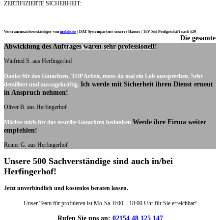
ZERTIFIZIERTE SICHERHEIT:
Vertrauenssachverständiger von
mobile.de
|
DAT Systempartner unseres Hauses |
TüV Süd Prüfgeschäft nach §29
Die gesamte
Ich möchte mich noch einmal ganz herzlich für Ihre Arbeit bedanken.
Abwicklung des Auftrages waren sehr professionell!
UNSERE KUNDENSTIMMEN:
Winfried S. aus Herfingerhof
Danke für das Gutachten. TOP Arbeit, muss da mal ein Lob aussprechen. Sehr
Ich werde mit Sicherheit ihren Dienst erneut
detailliert und aussagekräftig.
in Anspruch nehmen!
Oliver B. aus Herfingerhof
Werde ihre Firma weiter
Möchte mich für das erstellte Gutachten bedanken
empfehlen!
Reiner G. aus Herfingerhof
Unsere 500 Sachverständige sind auch in/bei
Herfingerhof!
Jetzt unverbindlich und kostenlos beraten lassen.
Unser Team für profitieren ist Mo-Sa. 8:00 – 18:00 Uhr für Sie erreichbar!
Rufen Sie uns an:
02154 48 125 147