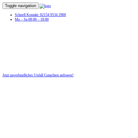
Toggle navigation
Schnell Kontakt: 02154 9534 2900
Mo – Sa 08:00 – 18:00
Unfall Gutachten in Herfingerhof
Profitieren Sie von unserer fairen und kostenlosen Beratung!
Jetzt unverbindliches Unfall Gutachten anfragen!
DIE HÜSGES-GRUPPE BEKANNT AUS DEN MEDIEN: