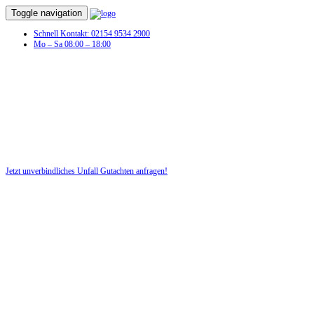
Toggle navigation
Schnell Kontakt: 02154 9534 2900
Mo – Sa 08:00 – 18:00
Unfall Gutachten in Hemer
Profitieren Sie von unserer fairen und kostenlosen Beratung!
Jetzt unverbindliches Unfall Gutachten anfragen!
DIE HÜSGES-GRUPPE BEKANNT AUS DEN MEDIEN: