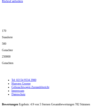
Rückruf anfordern
DIE HÜSGES-GRUPPE IN ZAHLEN:
170
Standorte
500
Gutachter
250000
Gutachten
Tel: 02154 9534 2900
Huesges Gruppe
Gebrauchtwagen Zustandsbericht
Impressum
Datenschutz
Bewertungen
Ergebnis:
4.9
von
5
Sternen Gesamtbewertungen
782
Stimmen