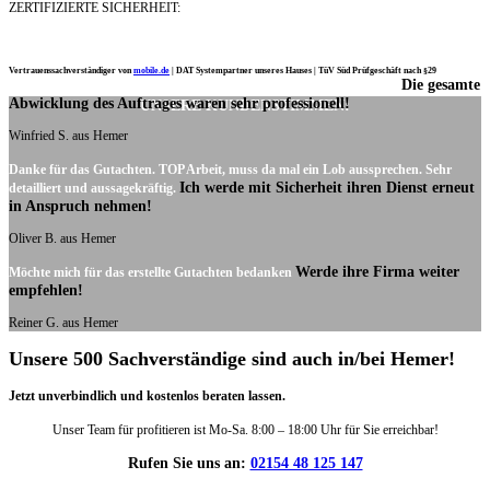
ZERTIFIZIERTE SICHERHEIT:
Vertrauenssachverständiger von
mobile.de
|
DAT Systempartner unseres Hauses |
TüV Süd Prüfgeschäft nach §29
Die gesamte
Ich möchte mich noch einmal ganz herzlich für Ihre Arbeit bedanken.
Abwicklung des Auftrages waren sehr professionell!
UNSERE KUNDENSTIMMEN:
Winfried S. aus Hemer
Danke für das Gutachten. TOP Arbeit, muss da mal ein Lob aussprechen. Sehr
Ich werde mit Sicherheit ihren Dienst erneut
detailliert und aussagekräftig.
in Anspruch nehmen!
Oliver B. aus Hemer
Werde ihre Firma weiter
Möchte mich für das erstellte Gutachten bedanken
empfehlen!
Reiner G. aus Hemer
Unsere 500 Sachverständige sind auch in/bei Hemer!
Jetzt unverbindlich und kostenlos beraten lassen.
Unser Team für profitieren ist Mo-Sa. 8:00 – 18:00 Uhr für Sie erreichbar!
Rufen Sie uns an:
02154 48 125 147