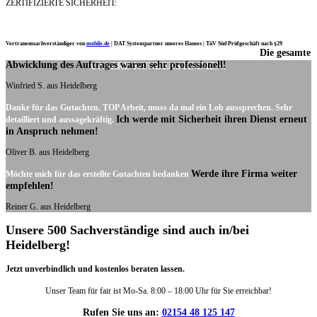
ZERTIFIZIERTE SICHERHEIT:
Vertrauenssachverständiger von
mobile.de
|
DAT Systempartner unseres Hauses |
TüV Süd Prüfgeschäft nach §29
Die gesamte
Ich möchte mich noch einmal ganz herzlich für Ihre Arbeit bedanken.
Abwicklung des Auftrages waren sehr professionell!
UNSERE KUNDENSTIMMEN:
Winfried S. aus Heidelberg
Danke für das Gutachten. TOP Arbeit, muss da mal ein Lob aussprechen. Sehr
Ich werde mit Sicherheit ihren Dienst erneut
detailliert und aussagekräftig.
in Anspruch nehmen!
Oliver B. aus Heidelberg
Werde ihre Firma weiter
Möchte mich für das erstellte Gutachten bedanken
empfehlen!
Reiner G. aus Heidelberg
Unsere 500 Sachverständige sind auch in/bei
Heidelberg!
Jetzt unverbindlich und kostenlos beraten lassen.
Unser Team für fair ist Mo-Sa. 8:00 – 18:00 Uhr für Sie erreichbar!
Rufen Sie uns an:
02154 48 125 147