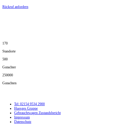
Rückruf anfordern
DIE HÜSGES-GRUPPE IN ZAHLEN:
170
Standorte
500
Gutachter
250000
Gutachten
Tel: 02154 9534 2900
Huesges Gruppe
Gebrauchtwagen Zustandsbericht
Impressum
Datenschutz