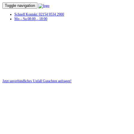
Toggle navigation
Schnell Kontakt: 02154 9534 2900
Mo – Sa 08:00 – 18:00
Sie hatten einen Autounfall und benötigen
jetzt ein Unfallgutachten!
Profitieren Sie von unserer fairen und kostenlosen Beratung!
Jetzt unverbindliches Unfall Gutachten anfragen!
DIE HÜSGES-GRUPPE BEKANNT AUS DEN MEDIEN: