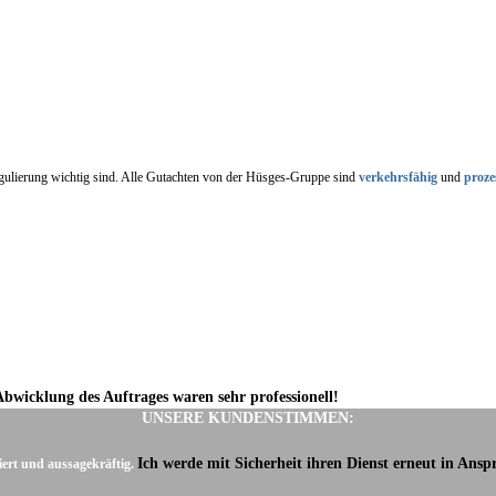
regulierung wichtig sind. Alle Gutachten von der Hüsges-Gruppe sind
verkehrsfähig
und
proze
Abwicklung des Auftrages waren sehr professionell!
UNSERE KUNDENSTIMMEN:
Ich werde mit Sicherheit ihren Dienst erneut in Ans
iert und aussagekräftig.