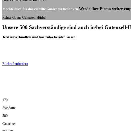
Oliver B. aus Gutenzell-Hürbel
Werde ihre Firma weiter emp
Möchte mich für das erstellte Gutachten bedanken
Reiner G. aus Gutenzell-Hürbel
Unsere 500 Sachverständige sind auch in/bei Gutenzell-
Jetzt unverbindlich und kostenlos beraten lassen.
Rückruf anfordern
170
Standorte
500
Gutachter