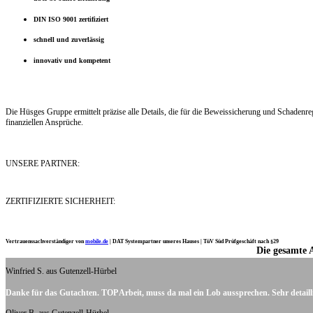
DIN ISO 9001 zertifiziert
schnell und zuverlässig
innovativ und kompetent
Die Hüsges Gruppe ermittelt präzise alle Details, die für die Beweissicherung und Schaden
finanziellen Ansprüche.
UNSERE PARTNER:
ZERTIFIZIERTE SICHERHEIT:
Vertrauenssachverständiger von
mobile.de
|
DAT Systempartner unseres Hauses |
TüV Süd Prüfgeschäft nach §29
Die gesamte 
Ich möchte mich noch einmal ganz herzlich für Ihre Arbeit bedanken.
Winfried S. aus Gutenzell-Hürbel
Danke für das Gutachten. TOP Arbeit, muss da mal ein Lob aussprechen. Sehr detaill